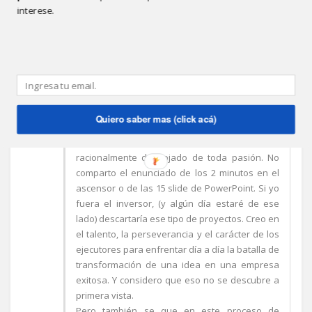
interese.
ANÓNIMO
8:47 P.M.
Creo que escribir la planificación de un negocio
(sin entrar en detalle si es innovador o no) es
Quiero saber mas (click acá)
positivo para el propietario de la idea. Mucho
más lo es, si para el análisis logra elevarse
racionalmente despojado de toda pasión. No
comparto el enunciado de los 2 minutos en el
ascensor o de las 15 slide de PowerPoint. Si yo
fuera el inversor, (y algún día estaré de ese
lado) descartaría ese tipo de proyectos. Creo en
el talento, la perseverancia y el carácter de los
ejecutores para enfrentar día a día la batalla de
transformación de una idea en una empresa
exitosa. Y considero que eso no se descubre a
primera vista.
Pero también se que en este proceso de