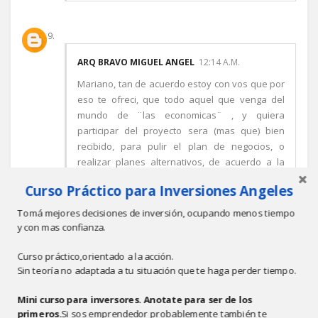
ARQ BRAVO MIGUEL ANGEL
12:14 A.M.
Mariano, tan de acuerdo estoy con vos que por
eso te ofreci, que todo aquel que venga del
mundo de ¨las economicas¨ , y quiera
participar del proyecto sera (mas que) bien
recibido, para pulir el plan de negocios, o
realizar planes alternativos, de acuerdo a la
cantidad de unidades a fabricar(o mejor dicho
Curso Práctico para Inversiones Angeles
del dinero que consigamos en cada etapa).
Lo que reitero es que he visto excelentes
Tomá mejores decisiones de inversión, ocupando menos tiempo
presentaciones de planes de negocios, sobre
y con mas confianza.
ideas muy debiles, y poco originales, o muy
reiteradas, lo que es peor.
Curso práctico,orientado a la acción.
Sin teoría no adaptada a tu situación que te haga perder tiempo.
Abrazo
Miguel Angel
Mini curso para inversores. Anotate para ser de los
Responder
primeros.
Si sos emprendedor probablemente también te