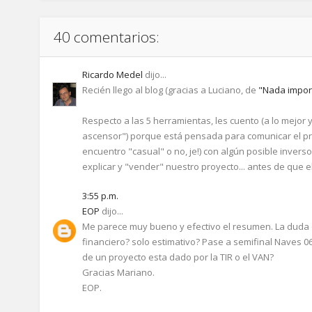
40 comentarios:
Ricardo Medel
dijo...
Recién llego al blog (gracias a Luciano, de
"Nada import
Respecto a las 5 herramientas, les cuento (a lo mejor 
ascensor") porque está pensada para comunicar el pr
encuentro "casual" o no, je!) con algún posible inver
explicar y "vender" nuestro proyecto... antes de que el
3:55 p.m.
EOP
dijo...
Me parece muy bueno y efectivo el resumen. La duda 
financiero? solo estimativo? Pase a semifinal Naves 06
de un proyecto esta dado por la TIR o el VAN?
Gracias Mariano.
EOP.