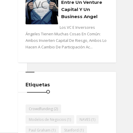
Entre Un Venture
Capital Y Un
Business Angel
Los VC E Inversores
Ángeles Tienen Muchas Cosas En Común:
Ambos Invierten Capital De Riesgo, Ambos Lo
Hacen A Cambio De Participación Ac...
Etiquetas
Crowdfunding
(2)
Modelos de Negocios
(1)
NAVES
(1)
Paul Graham
(1)
Stanford
(1)