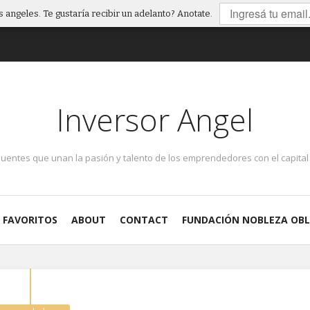
 angeles. Te gustaría recibir un adelanto? Anotate.
Inversor Angel
puentes que unan la pasión y talento de los emprendedores con el capital 
FAVORITOS
ABOUT
CONTACT
FUNDACIÓN NOBLEZA OBL