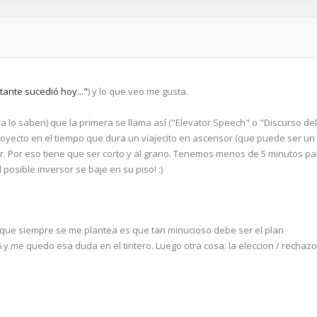
ante sucedió hoy..."
) y lo que veo me gusta.
ya lo saben) que la primera se llama así ("Elevator Speech" o "Discurso del
oyecto en el tiempo que dura un viajecito en ascensor (que puede ser un
sor. Por eso tiene que ser corto y al grano. Tenemos menos de 5 minutos pa
 posible inversor se baje en su piso! :)
que siempre se me plantea es que tan minucioso debe ser el plan
 y me quedo esa duda en el tintero. Luego otra cosa: la eleccion / rechazo