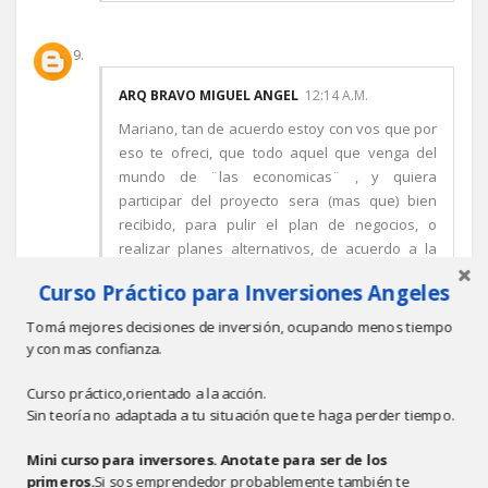
ARQ BRAVO MIGUEL ANGEL
12:14 A.M.
Mariano, tan de acuerdo estoy con vos que por
eso te ofreci, que todo aquel que venga del
mundo de ¨las economicas¨ , y quiera
participar del proyecto sera (mas que) bien
recibido, para pulir el plan de negocios, o
realizar planes alternativos, de acuerdo a la
cantidad de unidades a fabricar(o mejor dicho
Curso Práctico para Inversiones Angeles
del dinero que consigamos en cada etapa).
Lo que reitero es que he visto excelentes
Tomá mejores decisiones de inversión, ocupando menos tiempo
presentaciones de planes de negocios, sobre
y con mas confianza.
ideas muy debiles, y poco originales, o muy
reiteradas, lo que es peor.
Curso práctico,orientado a la acción.
Sin teoría no adaptada a tu situación que te haga perder tiempo.
Abrazo
Miguel Angel
Mini curso para inversores. Anotate para ser de los
Responder
primeros.
Si sos emprendedor probablemente también te