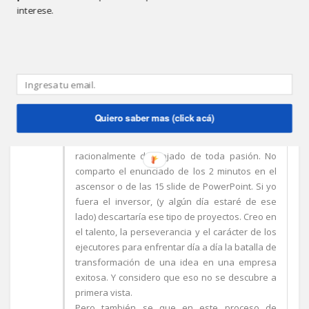
interese.
ANÓNIMO
8:47 P.M.
Creo que escribir la planificación de un negocio
(sin entrar en detalle si es innovador o no) es
Quiero saber mas (click acá)
positivo para el propietario de la idea. Mucho
más lo es, si para el análisis logra elevarse
racionalmente despojado de toda pasión. No
comparto el enunciado de los 2 minutos en el
ascensor o de las 15 slide de PowerPoint. Si yo
fuera el inversor, (y algún día estaré de ese
lado) descartaría ese tipo de proyectos. Creo en
el talento, la perseverancia y el carácter de los
ejecutores para enfrentar día a día la batalla de
transformación de una idea en una empresa
exitosa. Y considero que eso no se descubre a
primera vista.
Pero también se que en este proceso de