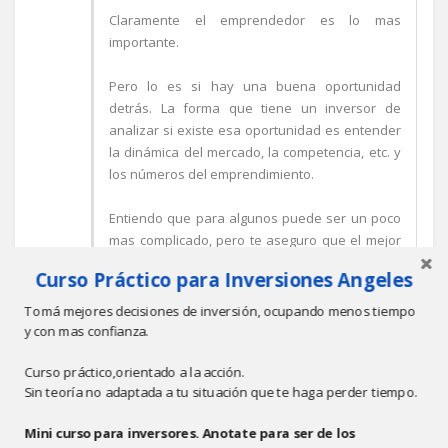
Claramente el emprendedor es lo mas
importante.
Pero lo es si hay una buena oportunidad
detrás. La forma que tiene un inversor de
analizar si existe esa oportunidad es entender
la dinámica del mercado, la competencia, etc. y
los números del emprendimiento.
Entiendo que para algunos puede ser un poco
mas complicado, pero te aseguro que el mejor
momento para entender las finanzas de tu
Curso Práctico para Inversiones Angeles
negocio, de asesorarte, de buscar un socio con
fortalezas en esos aspectos, es antes de
Tomá mejores decisiones de inversión, ocupando menos tiempo
empezar.
y con mas confianza.
Curso práctico,orientado a la acción.
Una vez que el negocio está en marcha
Sin teoría no adaptada a tu situación que te haga perder tiempo.
entender todo esto será mucho mas costoso.
Mini curso para inversores. Anotate para ser de los
Dicho esto, concuerdo contigo que el Plan de