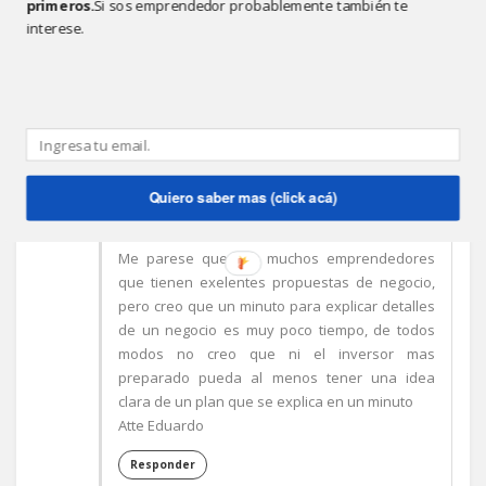
primeros.
Si sos emprendedor probablemente también te
Negocios es una expresión de deseos. Por eso
interese.
en algunos negocios es tan dificil invertir.
Responder
Quiero saber mas (click acá)
ANÓNIMO
5:14 P.M.
Estimado Mariano
Me parese que hay muchos emprendedores
que tienen exelentes propuestas de negocio,
pero creo que un minuto para explicar detalles
de un negocio es muy poco tiempo, de todos
modos no creo que ni el inversor mas
preparado pueda al menos tener una idea
clara de un plan que se explica en un minuto
Atte Eduardo
Responder