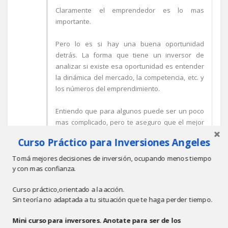
Claramente el emprendedor es lo mas
importante.
Pero lo es si hay una buena oportunidad
detrás. La forma que tiene un inversor de
analizar si existe esa oportunidad es entender
la dinámica del mercado, la competencia, etc. y
los números del emprendimiento.
Entiendo que para algunos puede ser un poco
mas complicado, pero te aseguro que el mejor
momento para entender las finanzas de tu
Curso Práctico para Inversiones Angeles
negocio, de asesorarte, de buscar un socio con
fortalezas en esos aspectos, es antes de
Tomá mejores decisiones de inversión, ocupando menos tiempo
empezar.
y con mas confianza.
Curso práctico,orientado a la acción.
Una vez que el negocio está en marcha
Sin teoría no adaptada a tu situación que te haga perder tiempo.
entender todo esto será mucho mas costoso.
Mini curso para inversores. Anotate para ser de los
Dicho esto, concuerdo contigo que el Plan de