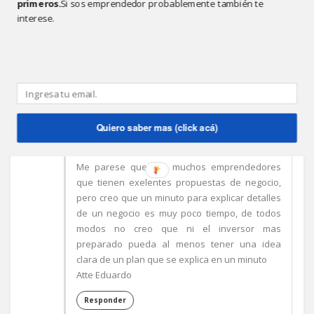
primeros.
Si sos emprendedor probablemente también te
Negocios es una expresión de deseos. Por eso
interese.
en algunos negocios es tan dificil invertir.
Responder
Quiero saber mas (click acá)
ANÓNIMO
5:14 P.M.
Estimado Mariano
Me parese que hay muchos emprendedores
que tienen exelentes propuestas de negocio,
pero creo que un minuto para explicar detalles
de un negocio es muy poco tiempo, de todos
modos no creo que ni el inversor mas
preparado pueda al menos tener una idea
clara de un plan que se explica en un minuto
Atte Eduardo
Responder