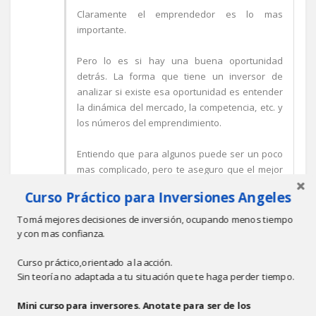
Claramente el emprendedor es lo mas
importante.
Pero lo es si hay una buena oportunidad
detrás. La forma que tiene un inversor de
analizar si existe esa oportunidad es entender
la dinámica del mercado, la competencia, etc. y
los números del emprendimiento.
Entiendo que para algunos puede ser un poco
mas complicado, pero te aseguro que el mejor
momento para entender las finanzas de tu
Curso Práctico para Inversiones Angeles
negocio, de asesorarte, de buscar un socio con
fortalezas en esos aspectos, es antes de
Tomá mejores decisiones de inversión, ocupando menos tiempo
empezar.
y con mas confianza.
Curso práctico,orientado a la acción.
Una vez que el negocio está en marcha
Sin teoría no adaptada a tu situación que te haga perder tiempo.
entender todo esto será mucho mas costoso.
Mini curso para inversores. Anotate para ser de los
Dicho esto, concuerdo contigo que el Plan de