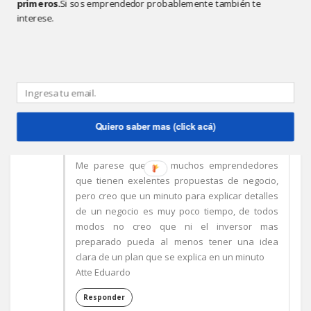
primeros.
Si sos emprendedor probablemente también te
Negocios es una expresión de deseos. Por eso
interese.
en algunos negocios es tan dificil invertir.
Responder
Quiero saber mas (click acá)
ANÓNIMO
5:14 P.M.
Estimado Mariano
Me parese que hay muchos emprendedores
que tienen exelentes propuestas de negocio,
pero creo que un minuto para explicar detalles
de un negocio es muy poco tiempo, de todos
modos no creo que ni el inversor mas
preparado pueda al menos tener una idea
clara de un plan que se explica en un minuto
Atte Eduardo
Responder