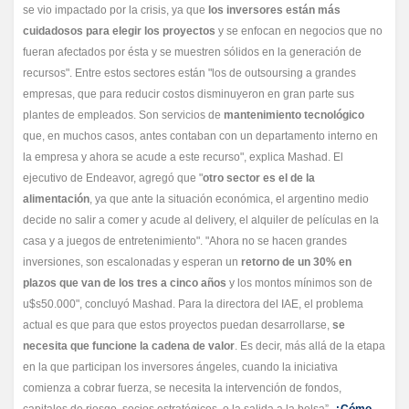
se vio impactado por la crisis, ya que
los inversores están más
cuidadosos para elegir los proyectos
y se enfocan en negocios que no
fueran afectados por ésta y se muestren sólidos en la generación de
recursos". Entre estos sectores están "los de outsoursing a grandes
empresas, que para reducir costos disminuyeron en gran parte sus
plantes de empleados. Son servicios de
mantenimiento tecnológico
que, en muchos casos, antes contaban con un departamento interno en
la empresa y ahora se acude a este recurso", explica Mashad. El
ejecutivo de Endeavor, agregó que "
otro sector es el de la
alimentación
, ya que ante la situación económica, el argentino medio
decide no salir a comer y acude al delivery, el alquiler de películas en la
casa y a juegos de entretenimiento". "Ahora no se hacen grandes
inversiones, son escalonadas y esperan un
retorno de un 30% en
plazos que van de los tres a cinco años
y los montos mínimos son de
u$s50.000", concluyó Mashad. Para la directora del IAE, el problema
actual es que para que estos proyectos puedan desarrollarse,
se
necesita que funcione la cadena de valor
. Es decir, más allá de la etapa
en la que participan los inversores ángeles, cuando la iniciativa
comienza a cobrar fuerza, se necesita la intervención de fondos,