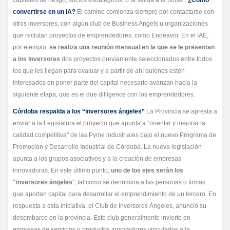
capitales de riesgo, socios estratégicos, o la salida a la bolsa”.
¿Cómo
convertirse en un IA?
El camino comienza siempre por contactarse con
otros inversores, con algún club de Business Angels u organizaciones
que reclutan proyectos de emprendedores, como Endeavor. En el IAE,
por ejemplo,
se realiza una reunión mensual en la que se le presentan
a los inversores
dos proyectos previamente seleccionados entre todos
los que les llegan para evaluar y a partir de ahí quienes estén
interesados en poner parte del capital necesario avanzan hacia la
siguiente etapa, que es el due dilligence con los emprendedores.
Córdoba respalda a los “inversores ángeles”
La Provincia se apresta a
enviar a la Legislatura el proyecto que apunta a "orientar y mejorar la
calidad competitiva" de las Pyme industriales bajo el nuevo Programa de
Promoción y Desarrollo Industrial de Córdoba. La nueva legislación
apunta a los grupos asociativos y a la creación de empresas
innovadoras. En este último punto,
uno de los ejes serán los
"inversores ángeles
", tal como se denomina a las personas o firmas
que aportan capital para desarrollar el emprendimiento de un tercero. En
respuesta a esta iniciativa, el Club de Inversores Ángeles, anunció su
desembarco en la provincia. Este club generalmente invierte en
empresas de servicios o productos innovadores vinculados a la