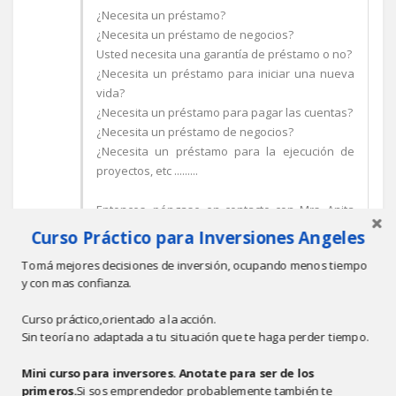
¿Necesita un préstamo?
¿Necesita un préstamo de negocios?
Usted necesita una garantía de préstamo o no?
¿Necesita un préstamo para iniciar una nueva
vida?
¿Necesita un préstamo para pagar las cuentas?
¿Necesita un préstamo de negocios?
¿Necesita un préstamo para la ejecución de
proyectos, etc .........
Entonces, póngase en contacto con Mrs. Anita
Maria a través de este e-mail si necesita un
Curso Práctico para Inversiones Angeles
préstamo:
Tomá mejores decisiones de inversión, ocupando menos tiempo
y con mas confianza.
Curso práctico,orientado a la acción.
truthfinance@hotmail.com
Sin teoría no adaptada a tu situación que te haga perder tiempo.
Oferta de préstamo se aplican ahora!!!
Mini curso para inversores. Anotate para ser de los
Responder
primeros.
Si sos emprendedor probablemente también te