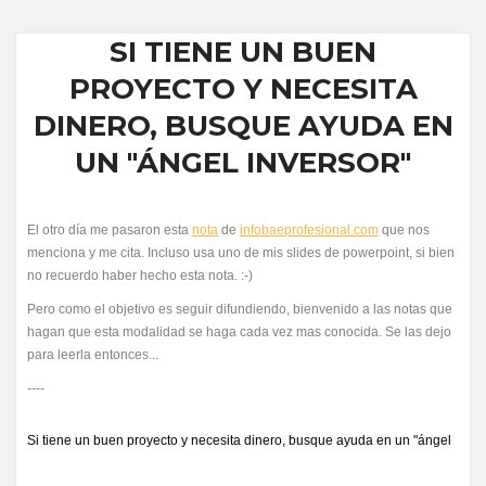
SI TIENE UN BUEN
PROYECTO Y NECESITA
DINERO, BUSQUE AYUDA EN
UN "ÁNGEL INVERSOR"
El otro día me pasaron esta
nota
de
infobaeprofesional.com
que nos
menciona y me cita. Incluso usa uno de mis slides de powerpoint, si bien
no recuerdo haber hecho esta nota. :-)
Pero como el objetivo es seguir difundiendo, bienvenido a las notas que
hagan que esta modalidad se haga cada vez mas conocida. Se las dejo
para leerla entonces...
----
Si tiene un buen proyecto y necesita dinero, busque ayuda en un "ángel