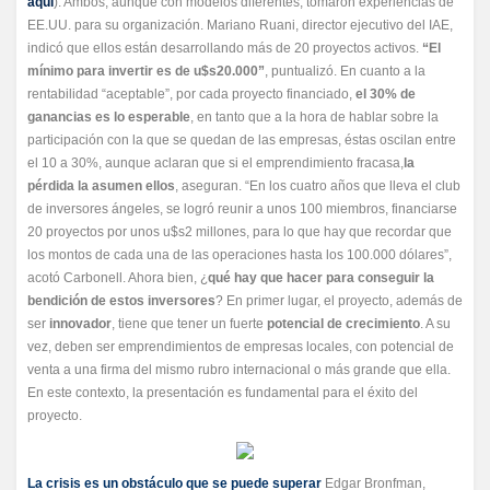
aquí
). Ambos, aunque con modelos diferentes, tomaron experiencias de
EE.UU. para su organización. Mariano Ruani, director ejecutivo del IAE,
indicó que ellos están desarrollando más de 20 proyectos activos.
“El
mínimo para invertir es de u$s20.000”
, puntualizó. En cuanto a la
rentabilidad “aceptable”, por cada proyecto financiado,
el 30% de
ganancias es lo esperable
, en tanto que a la hora de hablar sobre la
participación con la que se quedan de las empresas, éstas oscilan entre
el 10 a 30%, aunque aclaran que si el emprendimiento fracasa,
la
pérdida la asumen ellos
, aseguran. “En los cuatro años que lleva el club
de inversores ángeles, se logró reunir a unos 100 miembros, financiarse
20 proyectos por unos u$s2 millones, para lo que hay que recordar que
los montos de cada una de las operaciones hasta los 100.000 dólares”,
acotó Carbonell. Ahora bien, ¿
qué hay que hacer para conseguir la
bendición de estos inversores
? En primer lugar, el proyecto, además de
ser
innovador
, tiene que tener un fuerte
potencial de crecimiento
. A su
vez, deben ser emprendimientos de empresas locales, con potencial de
venta a una firma del mismo rubro internacional o más grande que ella.
En este contexto, la presentación es fundamental para el éxito del
proyecto.
La crisis es un obstáculo que se puede superar
Edgar Bronfman,