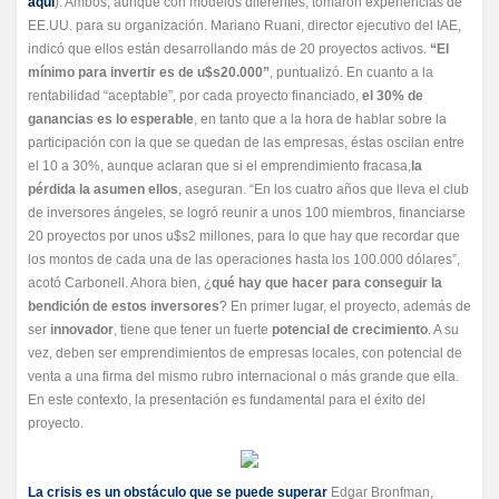
aquí
). Ambos, aunque con modelos diferentes, tomaron experiencias de
EE.UU. para su organización. Mariano Ruani, director ejecutivo del IAE,
indicó que ellos están desarrollando más de 20 proyectos activos.
“El
mínimo para invertir es de u$s20.000”
, puntualizó. En cuanto a la
rentabilidad “aceptable”, por cada proyecto financiado,
el 30% de
ganancias es lo esperable
, en tanto que a la hora de hablar sobre la
participación con la que se quedan de las empresas, éstas oscilan entre
el 10 a 30%, aunque aclaran que si el emprendimiento fracasa,
la
pérdida la asumen ellos
, aseguran. “En los cuatro años que lleva el club
de inversores ángeles, se logró reunir a unos 100 miembros, financiarse
20 proyectos por unos u$s2 millones, para lo que hay que recordar que
los montos de cada una de las operaciones hasta los 100.000 dólares”,
acotó Carbonell. Ahora bien, ¿
qué hay que hacer para conseguir la
bendición de estos inversores
? En primer lugar, el proyecto, además de
ser
innovador
, tiene que tener un fuerte
potencial de crecimiento
. A su
vez, deben ser emprendimientos de empresas locales, con potencial de
venta a una firma del mismo rubro internacional o más grande que ella.
En este contexto, la presentación es fundamental para el éxito del
proyecto.
La crisis es un obstáculo que se puede superar
Edgar Bronfman,