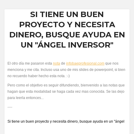
SI TIENE UN BUEN
PROYECTO Y NECESITA
DINERO, BUSQUE AYUDA EN
UN "ÁNGEL INVERSOR"
El otro día me pasaron esta
nota
de
infobaeprofesional.com
que nos
menciona y me cita. Incluso usa uno de mis slides de powerpoint, si bien
no recuerdo haber hecho esta nota. :-)
Pero como el objetivo es seguir difundiendo, bienvenido a las notas que
hagan que esta modalidad se haga cada vez mas conocida. Se las dejo
para leerla entonces...
----
Si tiene un buen proyecto y necesita dinero, busque ayuda en un "ángel