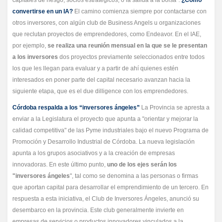
capitales de riesgo, socios estratégicos, o la salida a la bolsa”.
¿Cómo
convertirse en un IA?
El camino comienza siempre por contactarse con
otros inversores, con algún club de Business Angels u organizaciones
que reclutan proyectos de emprendedores, como Endeavor. En el IAE,
por ejemplo,
se realiza una reunión mensual en la que se le presentan
a los inversores
dos proyectos previamente seleccionados entre todos
los que les llegan para evaluar y a partir de ahí quienes estén
interesados en poner parte del capital necesario avanzan hacia la
siguiente etapa, que es el due dilligence con los emprendedores.
Córdoba respalda a los “inversores ángeles”
La Provincia se apresta a
enviar a la Legislatura el proyecto que apunta a "orientar y mejorar la
calidad competitiva" de las Pyme industriales bajo el nuevo Programa de
Promoción y Desarrollo Industrial de Córdoba. La nueva legislación
apunta a los grupos asociativos y a la creación de empresas
innovadoras. En este último punto,
uno de los ejes serán los
"inversores ángeles
", tal como se denomina a las personas o firmas
que aportan capital para desarrollar el emprendimiento de un tercero. En
respuesta a esta iniciativa, el Club de Inversores Ángeles, anunció su
desembarco en la provincia. Este club generalmente invierte en
empresas de servicios o productos innovadores vinculados a la