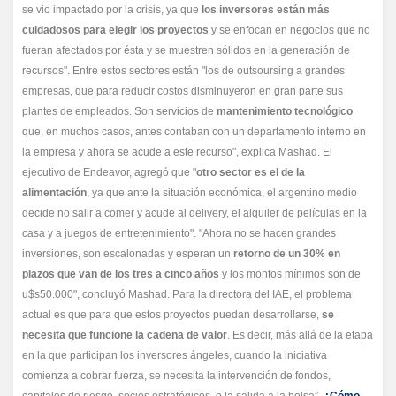
se vio impactado por la crisis, ya que
los inversores están más
cuidadosos para elegir los proyectos
y se enfocan en negocios que no
fueran afectados por ésta y se muestren sólidos en la generación de
recursos". Entre estos sectores están "los de outsoursing a grandes
empresas, que para reducir costos disminuyeron en gran parte sus
plantes de empleados. Son servicios de
mantenimiento tecnológico
que, en muchos casos, antes contaban con un departamento interno en
la empresa y ahora se acude a este recurso", explica Mashad. El
ejecutivo de Endeavor, agregó que "
otro sector es el de la
alimentación
, ya que ante la situación económica, el argentino medio
decide no salir a comer y acude al delivery, el alquiler de películas en la
casa y a juegos de entretenimiento". "Ahora no se hacen grandes
inversiones, son escalonadas y esperan un
retorno de un 30% en
plazos que van de los tres a cinco años
y los montos mínimos son de
u$s50.000", concluyó Mashad. Para la directora del IAE, el problema
actual es que para que estos proyectos puedan desarrollarse,
se
necesita que funcione la cadena de valor
. Es decir, más allá de la etapa
en la que participan los inversores ángeles, cuando la iniciativa
comienza a cobrar fuerza, se necesita la intervención de fondos,