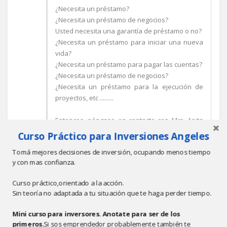
¿Necesita un préstamo?
¿Necesita un préstamo de negocios?
Usted necesita una garantía de préstamo o no?
¿Necesita un préstamo para iniciar una nueva
vida?
¿Necesita un préstamo para pagar las cuentas?
¿Necesita un préstamo de negocios?
¿Necesita un préstamo para la ejecución de
proyectos, etc .........
Entonces, póngase en contacto con Mrs. Anita
Maria a través de este e-mail si necesita un
Curso Práctico para Inversiones Angeles
préstamo:
Tomá mejores decisiones de inversión, ocupando menos tiempo
y con mas confianza.
Curso práctico,orientado a la acción.
truthfinance@hotmail.com
Sin teoría no adaptada a tu situación que te haga perder tiempo.
Oferta de préstamo se aplican ahora!!!
Mini curso para inversores. Anotate para ser de los
Responder
primeros.
Si sos emprendedor probablemente también te