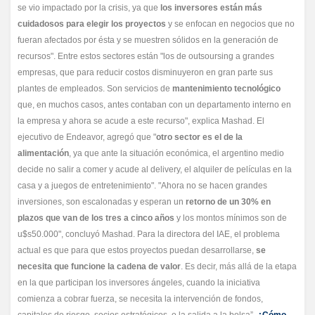
se vio impactado por la crisis, ya que
los inversores están más
cuidadosos para elegir los proyectos
y se enfocan en negocios que no
fueran afectados por ésta y se muestren sólidos en la generación de
recursos". Entre estos sectores están "los de outsoursing a grandes
empresas, que para reducir costos disminuyeron en gran parte sus
plantes de empleados. Son servicios de
mantenimiento tecnológico
que, en muchos casos, antes contaban con un departamento interno en
la empresa y ahora se acude a este recurso", explica Mashad. El
ejecutivo de Endeavor, agregó que "
otro sector es el de la
alimentación
, ya que ante la situación económica, el argentino medio
decide no salir a comer y acude al delivery, el alquiler de películas en la
casa y a juegos de entretenimiento". "Ahora no se hacen grandes
inversiones, son escalonadas y esperan un
retorno de un 30% en
plazos que van de los tres a cinco años
y los montos mínimos son de
u$s50.000", concluyó Mashad. Para la directora del IAE, el problema
actual es que para que estos proyectos puedan desarrollarse,
se
necesita que funcione la cadena de valor
. Es decir, más allá de la etapa
en la que participan los inversores ángeles, cuando la iniciativa
comienza a cobrar fuerza, se necesita la intervención de fondos,