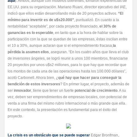
aquí
). Ambos, aunque con modelos diferentes, tomaron experiencias de
EE.UU. para su organización. Mariano Ruani, director ejecutivo del IAE,
indicó que ellos están desarrollando más de 20 proyectos activos.
“El
mínimo para invertir es de u$s20.000”
, puntualizó. En cuanto a la
rentabilidad “aceptable”, por cada proyecto financiado,
el 30% de
ganancias es lo esperable
, en tanto que a la hora de hablar sobre la
participación con la que se quedan de las empresas, éstas oscilan entre
el 10 a 30%, aunque aclaran que si el emprendimiento fracasa,
la
pérdida la asumen ellos
, aseguran. “En los cuatro años que lleva el club
de inversores ángeles, se logró reunir a unos 100 miembros, financiarse
20 proyectos por unos u$s2 millones, para lo que hay que recordar que
los montos de cada una de las operaciones hasta los 100.000 dólares”,
acotó Carbonell. Ahora bien, ¿
qué hay que hacer para conseguir la
bendición de estos inversores
? En primer lugar, el proyecto, además de
ser
innovador
, tiene que tener un fuerte
potencial de crecimiento
. A su
vez, deben ser emprendimientos de empresas locales, con potencial de
venta a una firma del mismo rubro internacional o más grande que ella.
En este contexto, la presentación es fundamental para el éxito del
proyecto.
La crisis es un obstáculo que se puede superar
Edgar Bronfman,