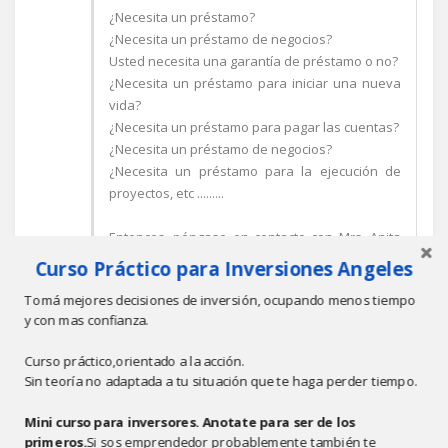
¿Necesita un préstamo?
¿Necesita un préstamo de negocios?
Usted necesita una garantía de préstamo o no?
¿Necesita un préstamo para iniciar una nueva
vida?
¿Necesita un préstamo para pagar las cuentas?
¿Necesita un préstamo de negocios?
¿Necesita un préstamo para la ejecución de
proyectos, etc .........
Entonces, póngase en contacto con Mrs. Anita
Maria a través de este e-mail si necesita un
Curso Práctico para Inversiones Angeles
préstamo:
Tomá mejores decisiones de inversión, ocupando menos tiempo
y con mas confianza.
Curso práctico,orientado a la acción.
truthfinance@hotmail.com
Sin teoría no adaptada a tu situación que te haga perder tiempo.
Oferta de préstamo se aplican ahora!!!
Mini curso para inversores. Anotate para ser de los
Responder
primeros.
Si sos emprendedor probablemente también te