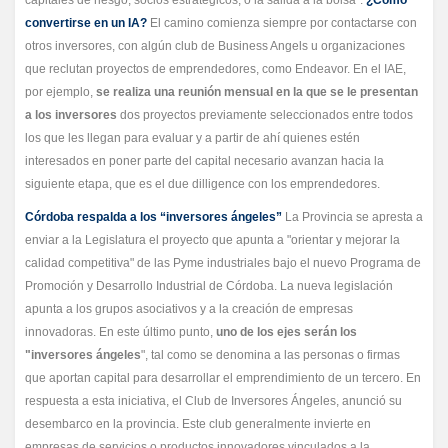
capitales de riesgo, socios estratégicos, o la salida a la bolsa”.
¿Cómo
convertirse en un IA?
El camino comienza siempre por contactarse con
otros inversores, con algún club de Business Angels u organizaciones
que reclutan proyectos de emprendedores, como Endeavor. En el IAE,
por ejemplo,
se realiza una reunión mensual en la que se le presentan
a los inversores
dos proyectos previamente seleccionados entre todos
los que les llegan para evaluar y a partir de ahí quienes estén
interesados en poner parte del capital necesario avanzan hacia la
siguiente etapa, que es el due dilligence con los emprendedores.
Córdoba respalda a los “inversores ángeles”
La Provincia se apresta a
enviar a la Legislatura el proyecto que apunta a "orientar y mejorar la
calidad competitiva" de las Pyme industriales bajo el nuevo Programa de
Promoción y Desarrollo Industrial de Córdoba. La nueva legislación
apunta a los grupos asociativos y a la creación de empresas
innovadoras. En este último punto,
uno de los ejes serán los
"inversores ángeles
", tal como se denomina a las personas o firmas
que aportan capital para desarrollar el emprendimiento de un tercero. En
respuesta a esta iniciativa, el Club de Inversores Ángeles, anunció su
desembarco en la provincia. Este club generalmente invierte en
empresas de servicios o productos innovadores vinculados a la