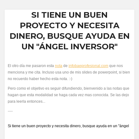
SI TIENE UN BUEN
PROYECTO Y NECESITA
DINERO, BUSQUE AYUDA EN
UN "ÁNGEL INVERSOR"
El otro día me pasaron esta
nota
de
infobaeprofesional.com
que nos
menciona y me cita. Incluso usa uno de mis slides de powerpoint, si bien
no recuerdo haber hecho esta nota. :-)
Pero como el objetivo es seguir difundiendo, bienvenido a las notas que
hagan que esta modalidad se haga cada vez mas conocida. Se las dejo
para leerla entonces...
----
Si tiene un buen proyecto y necesita dinero, busque ayuda en un "ángel