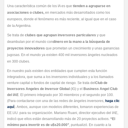
Una característica común de los IA es que
tienden a agruparse en
asociaciones o clubes,
en mercados más desarrollados como los
europeos, donde el fenómeno es más reciente, al igual que en el caso
de la Argentina.
Se trata de
clubes que agrupan inversores particulares
y que
deambulan por el mundo con
dinero en la mano a la búsqueda de
proyectos innovadores
que prometan un crecimiento y unas ganancias
jugosas. En el mundo ya existen 400 mil inversores ángeles nucleados
en 300 clubes.
En nuestro país existen dos entidades que cumplen esta función
integradora, que suma a los inversores individuales y a los llamados
venture capital o fondos de capital de riesgo. Se trata del
Club de
Inversores Angeles de Inversor Global
(IG) y el
Business Angel Club
del IAE
. El primero integrado por 30 miembros y el segundo por 100.
(Para contactarse con una de las redes de ángeles inversores,
haga clic
aquí
). Ambos, aunque con modelos diferentes, tomaron experiencias de
EE.UU. para su organización. Mariano Ruani, director ejecutivo del IAE,
indicó que ellos están desarrollando más de 20 proyectos activos.
“El
mínimo para invertir es de u$s20.000”
, puntualizó. En cuanto a la