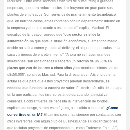
recursos". Entre estos sectores están "los de outsoursing a grandes
empresas, que para reducir costos disminuyeron en gran parte sus
plantes de empleados. Son servicios de
mantenimiento tecnológico
que, en muchos casos, antes contaban con un departamento interno en
la empresa y ahora se acude a este recurso", explica Mashad. El
ejecutivo de Endeavor, agregó que "
otro sector es el de la
alimentación
, ya que ante la situación económica, el argentino medio
decide no salir a comer y acude al delivery, el alquiler de películas en la
casa y a juegos de entretenimiento". "Ahora no se hacen grandes
inversiones, son escalonadas y esperan un
retorno de un 30% en
plazos que van de los tres a cinco años
y los montos mínimos son de
u$s50.000", concluyó Mashad. Para la directora del IAE, el problema
actual es que para que estos proyectos puedan desarrollarse,
se
necesita que funcione la cadena de valor
. Es decir, más allá de la etapa
en la que participan los inversores ángeles, cuando la iniciativa
comienza a cobrar fuerza, se necesita la intervención de fondos,
capitales de riesgo, socios estratégicos, o la salida a la bolsa”.
¿Cómo
convertirse en un IA?
El camino comienza siempre por contactarse con
otros inversores, con algún club de Business Angels u organizaciones
que reclutan proyectos de emprendedores, como Endeavor. En el IAE,