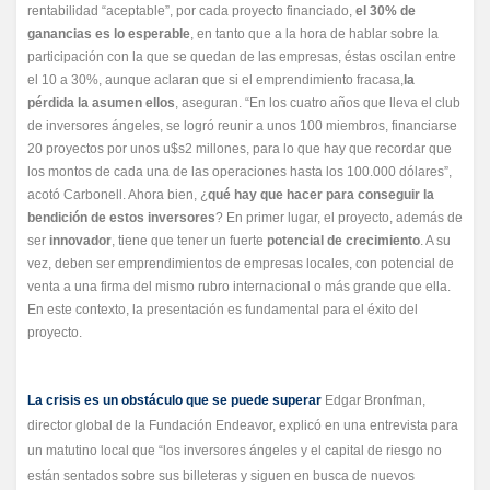
rentabilidad “aceptable”, por cada proyecto financiado,
el 30% de
ganancias es lo esperable
, en tanto que a la hora de hablar sobre la
participación con la que se quedan de las empresas, éstas oscilan entre
el 10 a 30%, aunque aclaran que si el emprendimiento fracasa,
la
pérdida la asumen ellos
, aseguran. “En los cuatro años que lleva el club
de inversores ángeles, se logró reunir a unos 100 miembros, financiarse
20 proyectos por unos u$s2 millones, para lo que hay que recordar que
los montos de cada una de las operaciones hasta los 100.000 dólares”,
acotó Carbonell. Ahora bien, ¿
qué hay que hacer para conseguir la
bendición de estos inversores
? En primer lugar, el proyecto, además de
ser
innovador
, tiene que tener un fuerte
potencial de crecimiento
. A su
vez, deben ser emprendimientos de empresas locales, con potencial de
venta a una firma del mismo rubro internacional o más grande que ella.
En este contexto, la presentación es fundamental para el éxito del
proyecto.
La crisis es un obstáculo que se puede superar
Edgar Bronfman,
director global de la Fundación Endeavor, explicó en una entrevista para
un matutino local que “los inversores ángeles y el capital de riesgo no
están sentados sobre sus billeteras y siguen en busca de nuevos