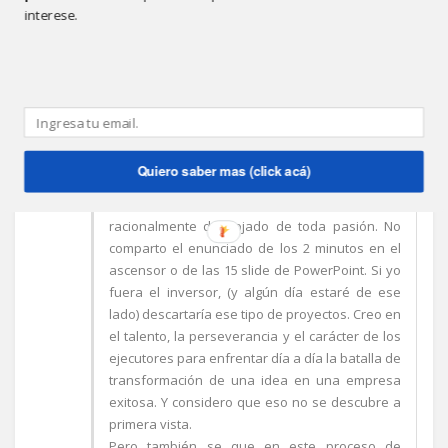
interese.
ANÓNIMO
8:47 P.M.
Creo que escribir la planificación de un negocio
(sin entrar en detalle si es innovador o no) es
Quiero saber mas (click acá)
positivo para el propietario de la idea. Mucho
más lo es, si para el análisis logra elevarse
racionalmente despojado de toda pasión. No
comparto el enunciado de los 2 minutos en el
ascensor o de las 15 slide de PowerPoint. Si yo
fuera el inversor, (y algún día estaré de ese
lado) descartaría ese tipo de proyectos. Creo en
el talento, la perseverancia y el carácter de los
ejecutores para enfrentar día a día la batalla de
transformación de una idea en una empresa
exitosa. Y considero que eso no se descubre a
primera vista.
Pero también se que en este proceso de