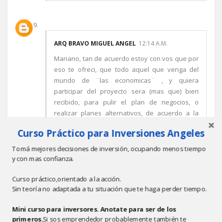
ARQ BRAVO MIGUEL ANGEL
12:14 A.M.
Mariano, tan de acuerdo estoy con vos que por
eso te ofreci, que todo aquel que venga del
mundo de ¨las economicas¨ , y quiera
participar del proyecto sera (mas que) bien
recibido, para pulir el plan de negocios, o
realizar planes alternativos, de acuerdo a la
cantidad de unidades a fabricar(o mejor dicho
Curso Práctico para Inversiones Angeles
del dinero que consigamos en cada etapa).
Lo que reitero es que he visto excelentes
Tomá mejores decisiones de inversión, ocupando menos tiempo
presentaciones de planes de negocios, sobre
y con mas confianza.
ideas muy debiles, y poco originales, o muy
reiteradas, lo que es peor.
Curso práctico,orientado a la acción.
Sin teoría no adaptada a tu situación que te haga perder tiempo.
Abrazo
Miguel Angel
Mini curso para inversores. Anotate para ser de los
Responder
primeros.
Si sos emprendedor probablemente también te