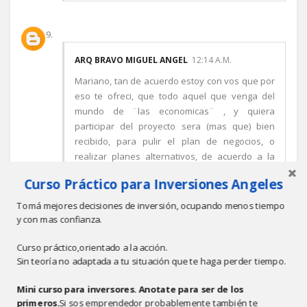
ARQ BRAVO MIGUEL ANGEL
12:14 A.M.
Mariano, tan de acuerdo estoy con vos que por
eso te ofreci, que todo aquel que venga del
mundo de ¨las economicas¨ , y quiera
participar del proyecto sera (mas que) bien
recibido, para pulir el plan de negocios, o
realizar planes alternativos, de acuerdo a la
cantidad de unidades a fabricar(o mejor dicho
Curso Práctico para Inversiones Angeles
del dinero que consigamos en cada etapa).
Lo que reitero es que he visto excelentes
Tomá mejores decisiones de inversión, ocupando menos tiempo
presentaciones de planes de negocios, sobre
y con mas confianza.
ideas muy debiles, y poco originales, o muy
reiteradas, lo que es peor.
Curso práctico,orientado a la acción.
Sin teoría no adaptada a tu situación que te haga perder tiempo.
Abrazo
Miguel Angel
Mini curso para inversores. Anotate para ser de los
Responder
primeros.
Si sos emprendedor probablemente también te