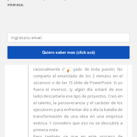
interese.
ANÓNIMO
8:47 P.M.
Creo que escribir la planificación de un negocio
(sin entrar en detalle si es innovador o no) es
Quiero saber mas (click acá)
positivo para el propietario de la idea. Mucho
más lo es, si para el análisis logra elevarse
racionalmente despojado de toda pasión. No
comparto el enunciado de los 2 minutos en el
ascensor o de las 15 slide de PowerPoint. Si yo
fuera el inversor, (y algún día estaré de ese
lado) descartaría ese tipo de proyectos. Creo en
el talento, la perseverancia y el carácter de los
ejecutores para enfrentar día a día la batalla de
transformación de una idea en una empresa
exitosa. Y considero que eso no se descubre a
primera vista.
Pero también se que en este proceso de