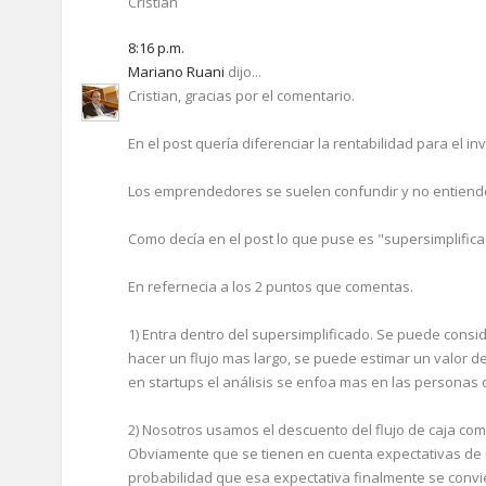
Cristián
8:16 p.m.
Mariano Ruani
dijo...
Cristian, gracias por el comentario.
En el post quería diferenciar la rentabilidad para el in
Los emprendedores se suelen confundir y no entiende
Como decía en el post lo que puse es "supersimplific
En refernecia a los 2 puntos que comentas.
1) Entra dentro del supersimplificado. Se puede consi
hacer un flujo mas largo, se puede estimar un valor d
en startups el análisis se enfoa mas en las personas 
2) Nosotros usamos el descuento del flujo de caja co
Obviamente que se tienen en cuenta expectativas de c
probabilidad que esa expectativa finalmente se convie