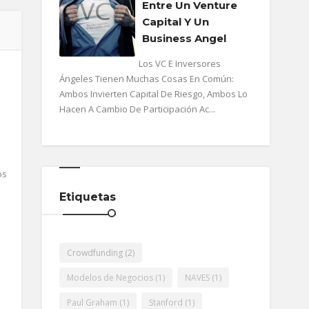
Entre Un Venture
Capital Y Un
Business Angel
Los VC E Inversores
Ángeles Tienen Muchas Cosas En Común:
Ambos Invierten Capital De Riesgo, Ambos Lo
Hacen A Cambio De Participación Ac...
os
Etiquetas
Crowdfunding
(2)
Modelos de Negocios
(1)
NAVES
(1)
Paul Graham
(1)
Stanford
(1)