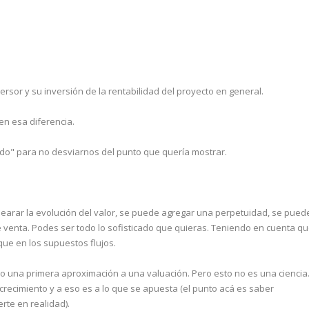
versor y su inversión de la rentabilidad del proyecto en general.
n esa diferencia.
ado" para no desviarnos del punto que quería mostrar.
dearar la evolución del valor, se puede agregar una perpetuidad, se pued
e venta. Podes ser todo lo sofisticado que quieras. Teniendo en cuenta q
que en los supuestos flujos.
mo una primera aproximación a una valuación. Pero esto no es una ciencia
recimiento y a eso es a lo que se apuesta (el punto acá es saber
rte en realidad).