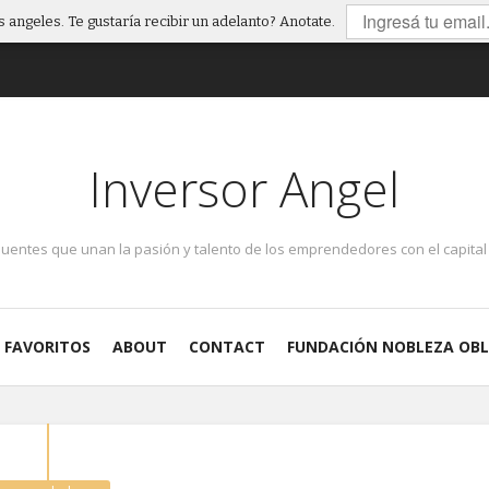
 angeles. Te gustaría recibir un adelanto? Anotate.
Inversor Angel
puentes que unan la pasión y talento de los emprendedores con el capital 
FAVORITOS
ABOUT
CONTACT
FUNDACIÓN NOBLEZA OBL