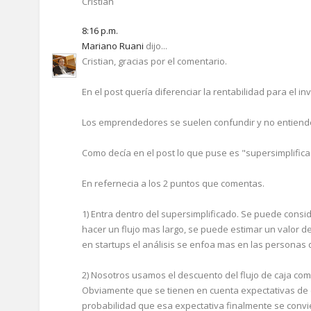
Cristián
8:16 p.m.
Mariano Ruani
dijo...
Cristian, gracias por el comentario.
En el post quería diferenciar la rentabilidad para el in
Los emprendedores se suelen confundir y no entiende
Como decía en el post lo que puse es "supersimplific
En refernecia a los 2 puntos que comentas.
1) Entra dentro del supersimplificado. Se puede consi
hacer un flujo mas largo, se puede estimar un valor d
en startups el análisis se enfoa mas en las personas 
2) Nosotros usamos el descuento del flujo de caja co
Obviamente que se tienen en cuenta expectativas de c
probabilidad que esa expectativa finalmente se convie