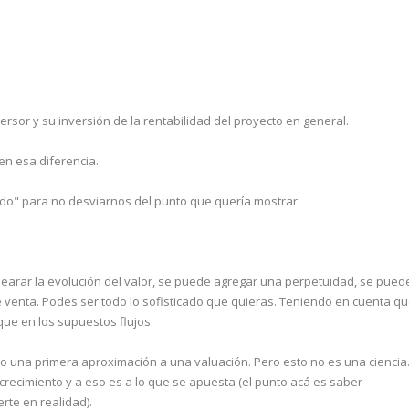
versor y su inversión de la rentabilidad del proyecto en general.
n esa diferencia.
ado" para no desviarnos del punto que quería mostrar.
dearar la evolución del valor, se puede agregar una perpetuidad, se pued
e venta. Podes ser todo lo sofisticado que quieras. Teniendo en cuenta q
que en los supuestos flujos.
mo una primera aproximación a una valuación. Pero esto no es una ciencia
recimiento y a eso es a lo que se apuesta (el punto acá es saber
rte en realidad).