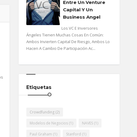
Entre Un Venture
Capital Y Un
Business Angel
Los VC E Inversores
Ángeles Tienen Muchas Cosas En Común:
Ambos Invierten Capital De Riesgo, Ambos Lo
Hacen A Cambio De Participación Ac...
os
Etiquetas
Crowdfunding
(2)
Modelos de Negocios
(1)
NAVES
(1)
Paul Graham
(1)
Stanford
(1)