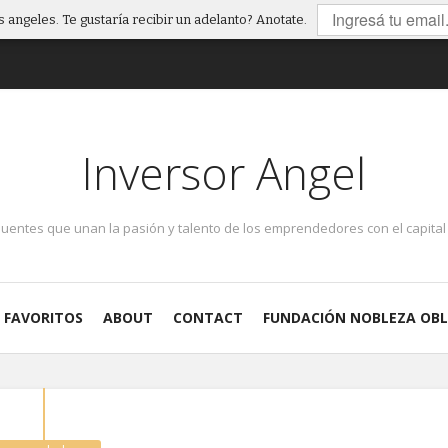
 angeles. Te gustaría recibir un adelanto? Anotate.
Inversor Angel
puentes que unan la pasión y talento de los emprendedores con el capital 
FAVORITOS
ABOUT
CONTACT
FUNDACIÓN NOBLEZA OBL