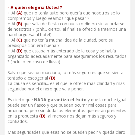
- A quién elegiría Usted ?
+ Al
(A)
que no tenía auto pero quería que nosotros se lo
compremos y luego veamos "qué pasa" ?
+ Al
(B)
que salía de fiesta con nuestro dinero sin acordarse
de nosotros ? (ohh... cierto!, al final se ofreció a traernos una
hamburguesa al hotel)
+ Al
(C)
que no tenía mucha idea de la ciudad, pero su
predisposición era buena ?
+ Al
(D)
que estaba más enterado de la cosa y se había
organizado adecuadamente para asegurarnos los resultados
? (incluso en caso de lluvia)
Salvo que sea un marciano, lo más seguro es que se sienta
tentado a escoger al
(D)
La causa es sencilla... es el que le ofrece más claridad y más
seguridad por el dinero que va a poner.
Es cierto que
NADA garantiza el éxito
y que la noche igual
puede ser un fiasco y que pueden ocurrir mil cosas para
arruinarla... pero sin duda los elementos que están presentes
en la propuesta
(D)
, al menos nos dejan más seguros y
confiados.
Más seguridades que esas no se pueden pedir y queda claro