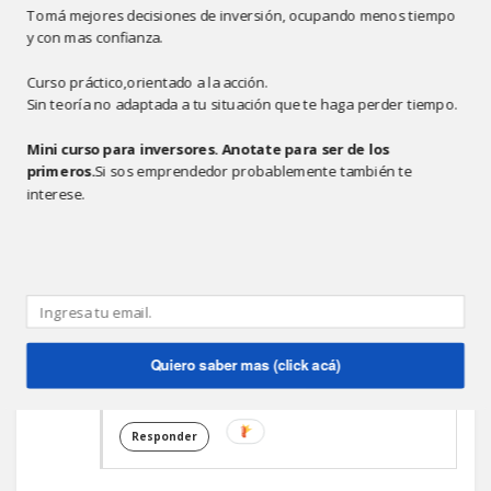
Tomá mejores decisiones de inversión, ocupando menos tiempo
y con mas confianza.
MARIANO RUANI
3:52 P.M.
Curso práctico,orientado a la acción.
Asi da gusto....incluye medialunas? ;-)
Sin teoría no adaptada a tu situación que te haga perder tiempo.
Responder
Mini curso para inversores. Anotate para ser de los
primeros.
Si sos emprendedor probablemente también te
interese.
ANÓNIMO
11:36 P.M.
Si claro tambien podes pedir un jugo de
naranja...jajajaj
Sl2.
Quiero saber mas (click acá)
Rodolfo Llanos
www.soloingles.com
Responder