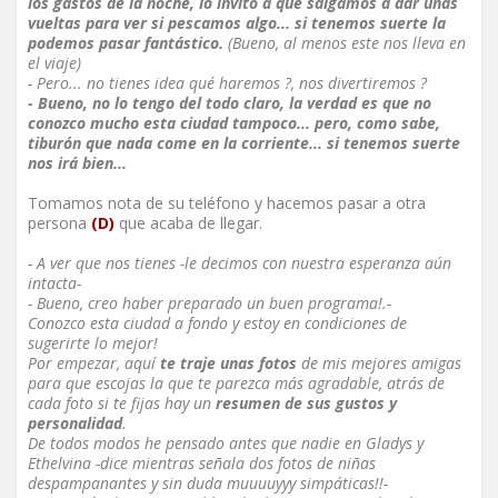
los gastos de la noche, lo invito a que salgamos a dar unas
vueltas para ver si pescamos algo... si tenemos suerte la
podemos pasar fantástico.
(Bueno, al menos este nos lleva en
el viaje)
- Pero... no tienes idea qué haremos ?, nos divertiremos ?
- Bueno, no lo tengo del todo claro, la verdad es que no
conozco mucho esta ciudad tampoco... pero, como sabe,
tiburón que nada come en la corriente... si tenemos suerte
nos irá bien...
Tomamos nota de su teléfono y hacemos pasar a otra
persona
(D)
que acaba de llegar.
- A ver que nos tienes -le decimos con nuestra esperanza aún
intacta-
- Bueno, creo haber preparado un buen programa!.-
Conozco esta ciudad a fondo y estoy en condiciones de
sugerirte lo mejor!
Por empezar, aquí
te traje unas fotos
de mis mejores amigas
para que escojas la que te parezca más agradable, atrás de
cada foto si te fijas hay un
resumen de sus gustos y
personalidad
.
De todos modos he pensado antes que nadie en Gladys y
Ethelvina -dice mientras señala dos fotos de niñas
despampanantes y sin duda muuuuyyy simpáticas!!
-