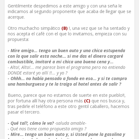
Gentilmente despedimos a este amigo y con una seña le
indicamos al segundo proponente que acaba de llegar que se
acerque.
Otro muchacho simpático
(B)
!, una vez que se ha sentado y
nos acepta el café con el que lo invitamos, empieza con su
propuesta:
- Mire amigo... tengo un buen auto y una chica estupenda
con la que salir esta noche... si me das el dinero cargaré
combustible, invitaré a mi chica una buena cena y...
- Alto!, Alto!... me parece bien el programa pero no entiendo
DONDE estaré yo allí !!... y yo ?
- Ohhh... no había pensado a fondo en eso... y si te compro
una hamburguesa y te la traigo al hotel antes de salir ?
Bueno, parece que no estamos de suerte en este pueblo!!,
por fortuna allí hay otra persona más
(C)
que nos busca y,
tras pedirle el teléfono a este otro gentil caballero, hacemos
pasar el tercero.
- Qué tal?, cómo le va?
-saluda amable-
- Qué nos tiene como propuesta amigo ?
- Mire... tengo un buen auto y, si Usted pone la gasolina y