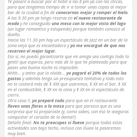
Te pasaré a buscar por el hotel a las 8 pm ya con las chicas,
para que tengamos tiempo de ir a tomar unas copas al mejor
bar de la ciudad a fin de
conocernos mejor y romper el hielo
.
A las 9.30 pm ya tengo reserva en
el nuevo restaurante de
moda
y he conseguido
una mesa con la mejor vista del lago
(un lugar romantico y estupendo) porque también conozco al
dueño.
Hacia las 11.30 pm hay un espectáculo de Jazz en un bar de la
zona vieja que es encantadora y
ya me encargué de que nos
reserven el mejor lugar
.
Eso si, no puedo garantizarte que mi amiga sea contigo todo lo
gentil que esperas, pero más de lo que he planteado para que
pases una buena noche es imposible.
Ahhh... y antes que lo olvide...
yo pagaré el 20% de todos los
gastos
y además tengo un presupuesto tentativo y todo esto
no te costará más de $ XXX que usaremos, $ XX en el bar, $ XX
en el combustible, $ XX en la cena y $ XX en el espectáculo de
cierre.
Otra cosa !!,
ya preparé todo
para que en el restaurante
lleven unas flores a la mesa
para que parezca que es una
sorpresa que tú preparaste (y, como sabes, con eso te aseguras
conquistar el corazón de la dama!!)
Detalle final:
No te preocupes si llueve
porque todas estas
actividades son bajo techo, incluso con lluvia la pasaremos
muy bien.