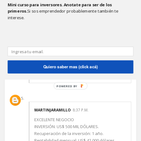
Mini curso para inversores. Anotate para ser de los
informacion
primeros.
Si sos emprendedor probablemente también te
Responder
interese.
MARIANO RUANI
1:42 P.M.
Diana, te contesto por mail.
Quiero saber mas (click acá)
Responder
POWERED BY
MARTINJARAMILLO
8:37 P.M.
EXCELENTE NEGOCIO
INVERSIÓN: US$ 500 MIL DÓLARES.
Recuperación de la inversión: 1 año.
Rentabilidad mensual: US$ 42.000 dólares.