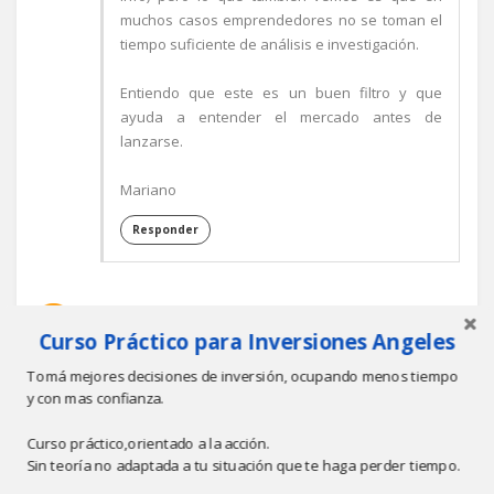
muchos casos emprendedores no se toman el
tiempo suficiente de análisis e investigación.
Entiendo que este es un buen filtro y que
ayuda a entender el mercado antes de
lanzarse.
Mariano
Responder
Curso Práctico para Inversiones Angeles
DIANA
8:18 P.M.
Tomá mejores decisiones de inversión, ocupando menos tiempo
hola mariano necesito conectarme con usted
y con mas confianza.
por posible enprendimiento turistico en merlo
san luis
Curso práctico,orientado a la acción.
dianamorales46@hotmail.com si es posible
Sin teoría no adaptada a tu situación que te haga perder tiempo.
enviar correo postal para nosotros enviar mas