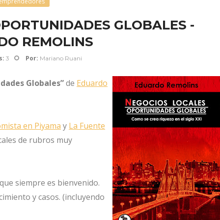
emprendedores
OPORTUNIDADES GLOBALES -
DO REMOLINS
s:
Por:
3
Mariano Ruani
idades Globales”
de
Eduardo
omista en Piyama
y
La Fuente
cales de rubros muy
 que siempre es bienvenido.
imiento y casos. (incluyendo