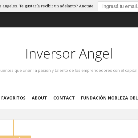
 angeles. Te gustaría recibir un adelanto? Anotate.
Inversor Angel
puentes que unan la pasión y talento de los emprendedores con el capital 
FAVORITOS
ABOUT
CONTACT
FUNDACIÓN NOBLEZA OBL