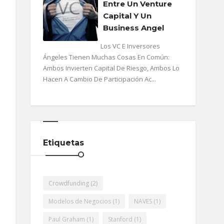
Entre Un Venture
Capital Y Un
Business Angel
Los VC E Inversores
Ángeles Tienen Muchas Cosas En Común:
Ambos Invierten Capital De Riesgo, Ambos Lo
Hacen A Cambio De Participación Ac...
Etiquetas
Crowdfunding
(2)
Modelos de Negocios
(1)
NAVES
(1)
Paul Graham
(1)
Stanford
(1)