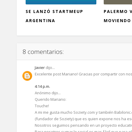
SE LANZÓ STARTMEUP
PALERMO V
ARGENTINA
MOVIENDO
8 comentarios:
Javier
dijo...
Excelente post Mariano! Gracias por compartir con nos
4:14 p.m.
Anónimo dijo...
Querido Mariano:
Touche!
A mi me gusta mucho Soziety.com y también Babilonic
(fundador de Soziety) que es quien expone nos ha esc
Nosotros seguimos pensando en un proyecto educativ
Para nosotros sumar lo social es mas fácil que para e