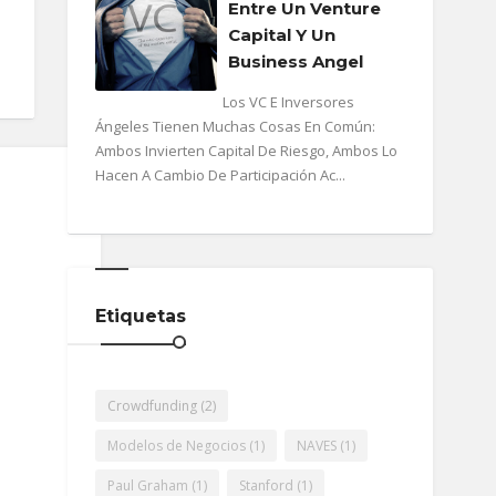
Entre Un Venture
Capital Y Un
Business Angel
Los VC E Inversores
Ángeles Tienen Muchas Cosas En Común:
Ambos Invierten Capital De Riesgo, Ambos Lo
Hacen A Cambio De Participación Ac...
Etiquetas
Crowdfunding
(2)
Modelos de Negocios
(1)
NAVES
(1)
Paul Graham
(1)
Stanford
(1)