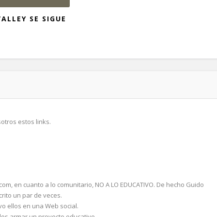
ALLEY SE SIGUE
otros estos links.
.com, en cuanto a lo comunitario, NO A LO EDUCATIVO. De hecho Guido
rito un par de veces.
o ellos en una Web social.
llos armar un proyecto educativo.