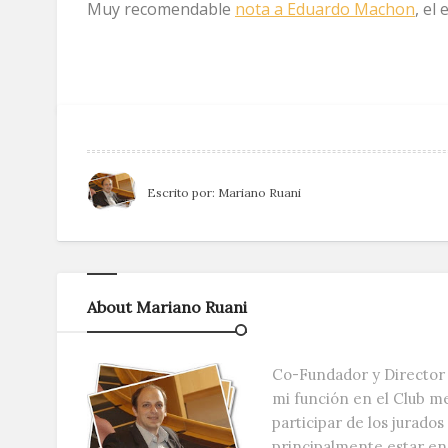
Muy recomendable
nota a Eduardo Machon
, el
Escrito por:
Mariano Ruani
About Mariano Ruani
Co-Fundador y Director 
mi función en el Club m
participar de los jurado
principalmente estar e