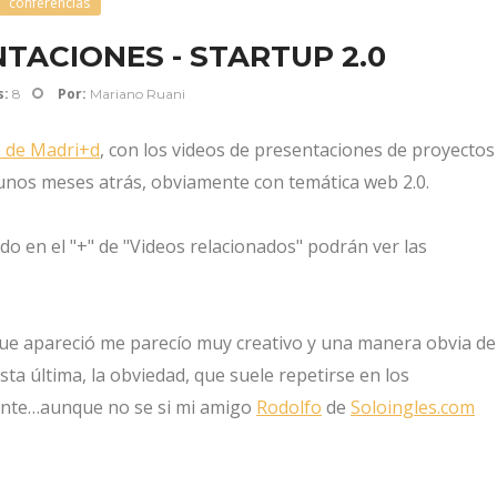
conferencias
TACIONES - STARTUP 2.0
s:
Por:
8
Mariano Ruani
a de Madri+d
, con los videos de presentaciones de proyectos
unos meses atrás, obviamente con temática web 2.0.
ndo en el "+" de "Videos relacionados" podrán ver las
que apareció me parecío muy creativo y una manera obvia de
ta última, la obviedad, que suele repetirse en los
nte…aunque no se si mi amigo
Rodolfo
de
Soloingles.com