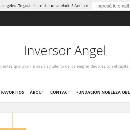
 angeles. Te gustaría recibir un adelanto? Anotate.
Inversor Angel
puentes que unan la pasión y talento de los emprendedores con el capital 
FAVORITOS
ABOUT
CONTACT
FUNDACIÓN NOBLEZA OBL