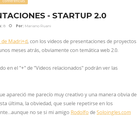
conferencias
TACIONES - STARTUP 2.0
s:
Por:
8
Mariano Ruani
a de Madri+d
, con los videos de presentaciones de proyectos
unos meses atrás, obviamente con temática web 2.0.
ndo en el "+" de "Videos relacionados" podrán ver las
que apareció me parecío muy creativo y una manera obvia de
ta última, la obviedad, que suele repetirse en los
nte…aunque no se si mi amigo
Rodolfo
de
Soloingles.com