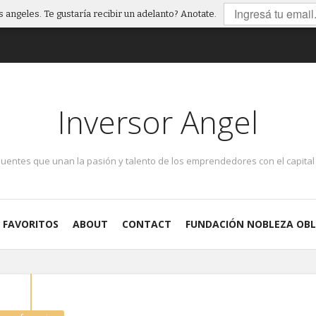
 angeles. Te gustaría recibir un adelanto? Anotate.
Inversor Angel
puentes que unan la pasión y talento de los emprendedores con el capital 
FAVORITOS
ABOUT
CONTACT
FUNDACIÓN NOBLEZA OBL