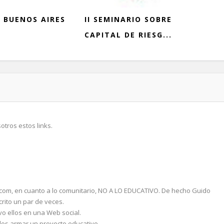
 BUENOS AIRES
II SEMINARIO SOBRE
CAPITAL DE RIESG...
otros estos links.
.com, en cuanto a lo comunitario, NO A LO EDUCATIVO. De hecho Guido
rito un par de veces.
o ellos en una Web social.
llos armar un proyecto educativo.