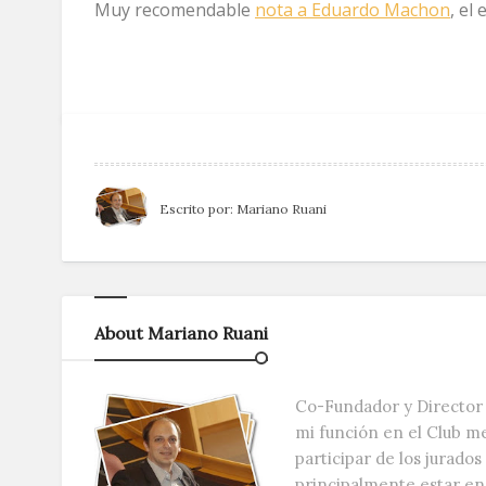
Muy recomendable
nota a Eduardo Machon
, el
Escrito por:
Mariano Ruani
About Mariano Ruani
Co-Fundador y Director 
mi función en el Club m
participar de los jurado
principalmente estar e