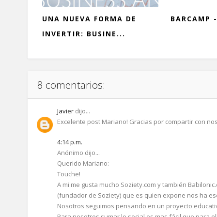
UNA NUEVA FORMA DE
BARCAMP -
INVERTIR: BUSINE...
8 comentarios:
Javier
dijo...
Excelente post Mariano! Gracias por compartir con nos
4:14 p.m.
Anónimo dijo...
Querido Mariano:
Touche!
A mi me gusta mucho Soziety.com y también Babilonic
(fundador de Soziety) que es quien expone nos ha esc
Nosotros seguimos pensando en un proyecto educativ
Para nosotros sumar lo social es mas fácil que para e