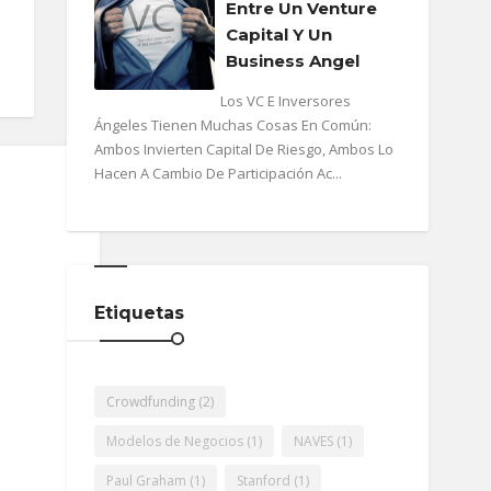
Entre Un Venture
Capital Y Un
Business Angel
Los VC E Inversores
Ángeles Tienen Muchas Cosas En Común:
Ambos Invierten Capital De Riesgo, Ambos Lo
Hacen A Cambio De Participación Ac...
Etiquetas
Crowdfunding
(2)
Modelos de Negocios
(1)
NAVES
(1)
Paul Graham
(1)
Stanford
(1)