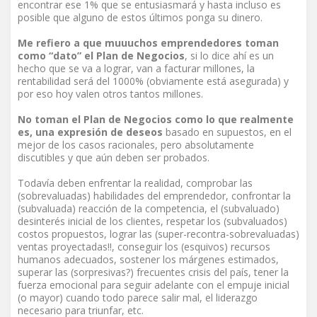
encontrar ese 1% que se entusiasmará y hasta incluso es
posible que alguno de estos últimos ponga su dinero.
Me refiero a que muuuchos emprendedores toman
como “dato” el Plan de Negocios
, si lo dice ahí es un
hecho que se va a lograr, van a facturar millones, la
rentabilidad será del 1000% (obviamente está asegurada) y
por eso hoy valen otros tantos millones.
No toman el Plan de Negocios como lo que realmente
es, una expresión de deseos
basado en supuestos, en el
mejor de los casos racionales, pero absolutamente
discutibles y que aún deben ser probados.
Todavía deben enfrentar la realidad, comprobar las
(sobrevaluadas) habilidades del emprendedor, confrontar la
(subvaluada) reacción de la competencia, el (subvaluado)
desinterés inicial de los clientes, respetar los (subvaluados)
costos propuestos, lograr las (super-recontra-sobrevaluadas)
ventas proyectadas!!, conseguir los (esquivos) recursos
humanos adecuados, sostener los márgenes estimados,
superar las (sorpresivas?) frecuentes crisis del país, tener la
fuerza emocional para seguir adelante con el empuje inicial
(o mayor) cuando todo parece salir mal, el liderazgo
necesario para triunfar, etc.