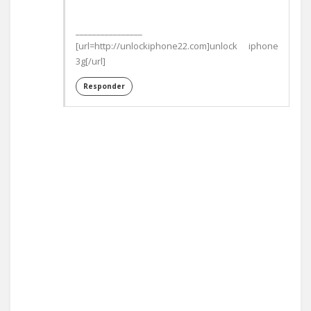
________________
[url=http://unlockiphone22.com]unlock iphone
3g[/url]
Responder