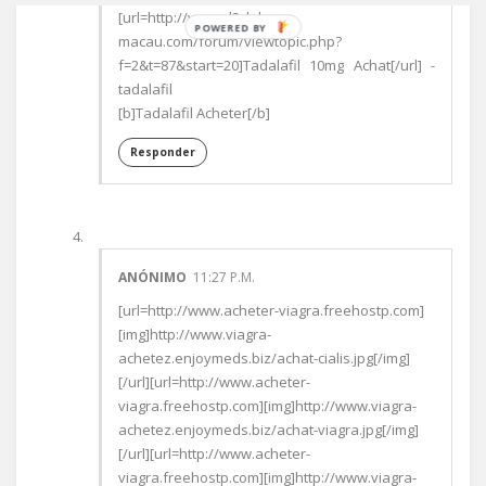
[url=http://www.d2club-
P
macau.com/forum/viewtopic.php?
O
f=2&t=87&start=20]Tadalafil 10mg Achat[/url] -
W
tadalafil
E
[b]Tadalafil Acheter[/b]
R
E
Responder
D
B
Y
ANÓNIMO
11:27 P.M.
[url=http://www.acheter-viagra.freehostp.com]
[img]http://www.viagra-
achetez.enjoymeds.biz/achat-cialis.jpg[/img]
[/url][url=http://www.acheter-
viagra.freehostp.com][img]http://www.viagra-
achetez.enjoymeds.biz/achat-viagra.jpg[/img]
[/url][url=http://www.acheter-
viagra.freehostp.com][img]http://www.viagra-