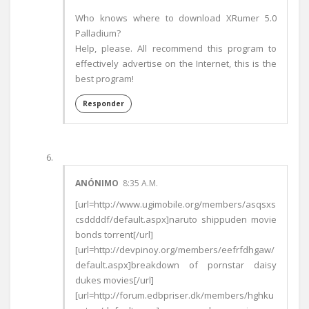
Who knows where to download XRumer 5.0
Palladium?
Help, please. All recommend this program to
effectively advertise on the Internet, this is the
best program!
Responder
ANÓNIMO
8:35 A.M.
[url=http://www.ugimobile.org/members/asqsxs
csddddf/default.aspx]naruto shippuden movie
bonds torrent[/url]
[url=http://devpinoy.org/members/eefrfdhgaw/
default.aspx]breakdown of pornstar daisy
dukes movies[/url]
[url=http://forum.edbpriser.dk/members/hghku