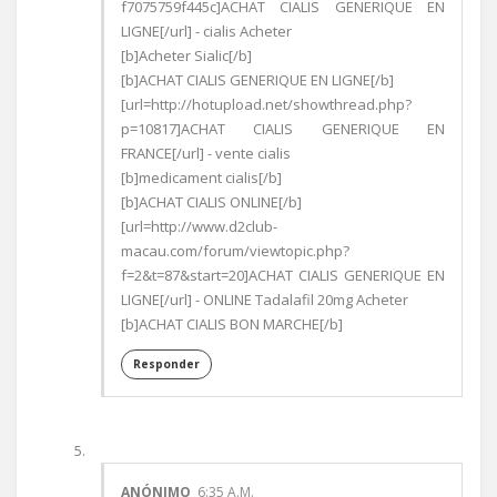
f7075759f445c]ACHAT CIALIS GENERIQUE EN
LIGNE[/url] - cialis Acheter
[b]Acheter Sialic[/b]
[b]ACHAT CIALIS GENERIQUE EN LIGNE[/b]
[url=http://hotupload.net/showthread.php?
p=10817]ACHAT CIALIS GENERIQUE EN
FRANCE[/url] - vente cialis
[b]medicament cialis[/b]
[b]ACHAT CIALIS ONLINE[/b]
[url=http://www.d2club-
macau.com/forum/viewtopic.php?
f=2&t=87&start=20]ACHAT CIALIS GENERIQUE EN
LIGNE[/url] - ONLINE Tadalafil 20mg Acheter
[b]ACHAT CIALIS BON MARCHE[/b]
Responder
ANÓNIMO
6:35 A.M.