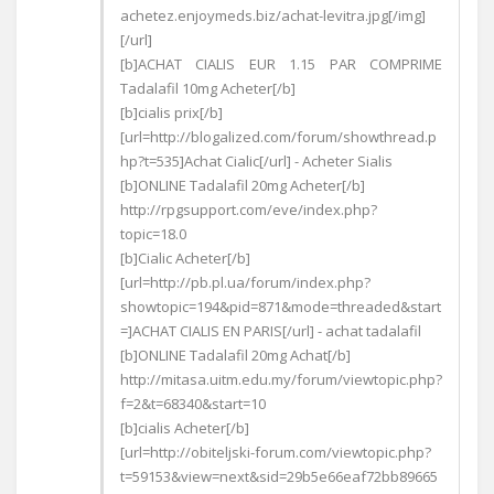
achetez.enjoymeds.biz/achat-levitra.jpg[/img]
[/url]
[b]ACHAT CIALIS EUR 1.15 PAR COMPRIME
Tadalafil 10mg Acheter[/b]
[b]cialis prix[/b]
[url=http://blogalized.com/forum/showthread.p
hp?t=535]Achat Cialic[/url] - Acheter Sialis
[b]ONLINE Tadalafil 20mg Acheter[/b]
http://rpgsupport.com/eve/index.php?
topic=18.0
[b]Cialic Acheter[/b]
[url=http://pb.pl.ua/forum/index.php?
showtopic=194&pid=871&mode=threaded&start
=]ACHAT CIALIS EN PARIS[/url] - achat tadalafil
[b]ONLINE Tadalafil 20mg Achat[/b]
http://mitasa.uitm.edu.my/forum/viewtopic.php?
f=2&t=68340&start=10
[b]cialis Acheter[/b]
[url=http://obiteljski-forum.com/viewtopic.php?
t=59153&view=next&sid=29b5e66eaf72bb89665