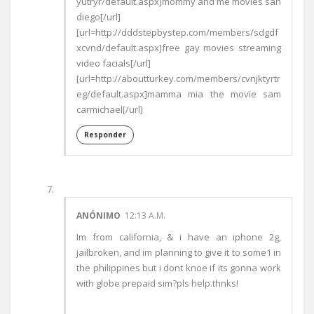
yutryr/default.aspx]mommy and me movies san
diego[/url]
[url=http://dddstepbystep.com/members/sdgdf
xcvnd/default.aspx]free gay movies streaming
video facials[/url]
[url=http://aboutturkey.com/members/cvnjktyrtr
eg/default.aspx]mamma mia the movie sam
carmichael[/url]
Responder
ANÓNIMO
12:13 A.M.
Im from california, & i have an iphone 2g,
jailbroken, and im planning to give it to some1 in
the philippines but i dont knoe if its gonna work
with globe prepaid sim?pls help.thnks!