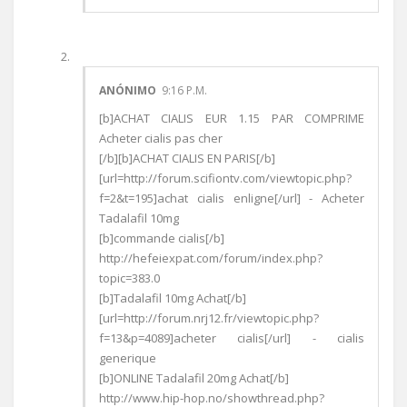
ANÓNIMO
9:16 P.M.
[b]ACHAT CIALIS EUR 1.15 PAR COMPRIME
Acheter cialis pas cher
[/b][b]ACHAT CIALIS EN PARIS[/b]
[url=http://forum.scifiontv.com/viewtopic.php?
f=2&t=195]achat cialis enligne[/url] - Acheter
Tadalafil 10mg
[b]commande cialis[/b]
http://hefeiexpat.com/forum/index.php?
topic=383.0
[b]Tadalafil 10mg Achat[/b]
[url=http://forum.nrj12.fr/viewtopic.php?
f=13&p=4089]acheter cialis[/url] - cialis
generique
[b]ONLINE Tadalafil 20mg Achat[/b]
http://www.hip-hop.no/showthread.php?