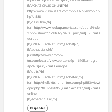
topic=383.0]vente cialis[/url] - achat tadalafil
[b]ACHAT CIALIS ONLINE[/b]
http://www.700musers.com/phpBB2/viewtopic.p
hp?t=588
[b]cialis 10m[/b]
[url=http://www.lookupamerica.com/board/inde
x.php?showtopic=1666]cialis prix[/url] - cialis
europe
[b]ONLINE Tadalafil 20mg Achat[/b]
[b]achat cialis[/b]
[url=http://www.proton-
tm.com/board/viewtopic.php?p=1679]kamagra
apcalis[/url] - cialis europe
[b]cialis[/b]
[b]ONLINE Tadalafil 20mg Acheter[/b]
[url=http://hellskitchenonline.com/phpBB3/viewt
opic.php?f=3&p=28968]Cialic Acheter[/url] - cialis
online
[b]Acheter Cialic[/b]
Responder