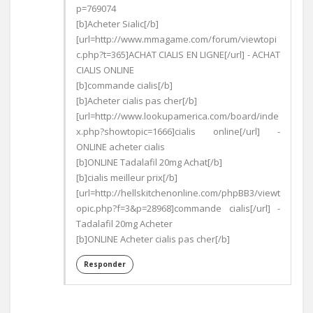
p=769074
[b]Acheter Sialic[/b]
[url=http://www.mmagame.com/forum/viewtopi
c.php?t=365]ACHAT CIALIS EN LIGNE[/url] - ACHAT
CIALIS ONLINE
[b]commande cialis[/b]
[b]Acheter cialis pas cher[/b]
[url=http://www.lookupamerica.com/board/inde
x.php?showtopic=1666]cialis online[/url] -
ONLINE acheter cialis
[b]ONLINE Tadalafil 20mg Achat[/b]
[b]cialis meilleur prix[/b]
[url=http://hellskitchenonline.com/phpBB3/viewt
opic.php?f=3&p=28968]commande cialis[/url] -
Tadalafil 20mg Acheter
[b]ONLINE Acheter cialis pas cher[/b]
Responder