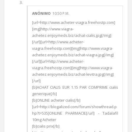
ANÓNIMO
10:50 P.M.
[url=http://www.acheter-viagra.freehostp.com]
[img]http://www.viagra-
achetez.enjoymeds.biz/achat-cialis.jpg[/img]
[/url][url=http://www.acheter-
viagra.freehostp.com][img]http://www.viagra-
achetez.enjoymeds.biz/achat-viagra.jpg[/img]
[/url][url=http://www.acheter-
viagra.freehostp.com][img]http://www.viagra-
achetez.enjoymeds.biz/achat-levitra.jpg[/img]
[/url]
[b]ACHAT CIALIS EUR 1.15 PAR COMPRIME cialis
generique[/b]
[b]ONLINE acheter cialis[/b]
[url=http://blogalized.com/forum/showthread.p
hp?t=535]ONLINE PHARMACIE[/url] - Tadalafil
10mg Acheter
[b]cialis prix[/b]