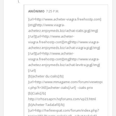
ANÓNIMO
7:25 P.M.
[url=http://www.acheter-viagra.freehostp.com]
[img]http://www.viagra-
achetez.enjoymeds.biz/achat-cialis.jpg[/img]
[/url][url=http://www.acheter-
viagra.freehostp.com][img]http://www.viagra-
achetez.enjoymeds.biz/achat-viagra.jpg[/img]
[/url][url=http://www.acheter-
viagra.freehostp.com][img]http://www.viagra-
achetez.enjoymeds.biz/achat-levitra.jpg[/img]
[/url]
[b]acheter du cialis[/b]
[url=http://www.mmagame.com/forum/viewtopi
c.php?t=365]acheter cialis[/url] - cialis prix
[b]Cialic[/b]
http://crhsesaprn.hqforums.com/vp23.html
[b]Acheter Tadalafil[/b]
[url=http://hefeiexpat.com/forum/index.php?