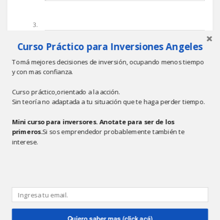
ANÓNIMO
1:17 A.M.
Curso Práctico para Inversiones Angeles
Excelente post estuve en el evento hablando
Tomá mejores decisiones de inversión, ocupando menos tiempo
sobre las redes sociales y conociendo otros
y con mas confianza.
emprendedores, el modelo de negocio claro es
que adsense no puede ser la unica fuente de
Curso práctico,orientado a la acción.
ingresos sino los convenios con patrocinadores
Sin teoría no adaptada a tu situación que te haga perder tiempo.
acorde con el proyecto. En mi caso
Mini curso para inversores. Anotate para ser de los
www.jadetel.com.ar es blog de periodismo 3.0
primeros.
Si sos emprendedor probablemente también te
conbinado con redes sociales y desarrollando
interese.
una nueva forma de informacion
Responder
Quiero saber mas (click acá)
MARIANO RUANI
10:08 A.M.