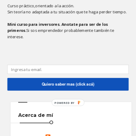
Para mas info
http://www.pilas2007.com.ar/
Curso práctico,orientado a la acción.
Mariano Ruani
Sin teoría no adaptada a tu situación que te haga perder tiempo.
Compartir
Mini curso para inversores. Anotate para ser de los
primeros.
Si sos emprendedor probablemente también te
0 comentarios:
interese.
Quiero saber mas (click acá)
‹
›
POWERED BY
Acerca de mí