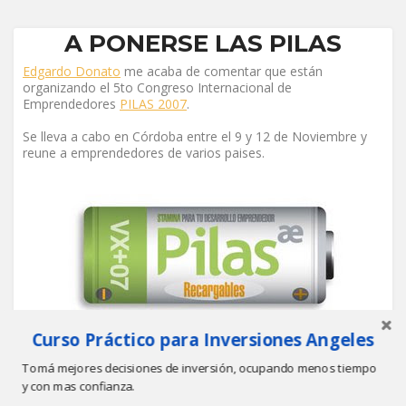
A PONERSE LAS PILAS
Edgardo Donato
me acaba de comentar que están
organizando el 5to Congreso Internacional de
Emprendedores
PILAS 2007
.
Se lleva a cabo en Córdoba entre el 9 y 12 de Noviembre y
reune a emprendedores de varios paises.
Curso Práctico para Inversiones Angeles
Mediante conferencias, paneles, talleres y consultorios
promete sensibilizar, inspirar, motivar...formar una
Tomá mejores decisiones de inversión, ocupando menos tiempo
comunidad latinoamericana de emprendedores. Bienvenido
entonces!!
y con mas confianza.