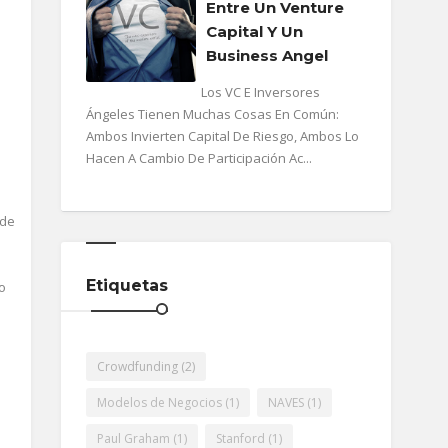
Entre Un Venture
Capital Y Un
Business Angel
Los VC E Inversores
Ángeles Tienen Muchas Cosas En Común:
Ambos Invierten Capital De Riesgo, Ambos Lo
Hacen A Cambio De Participación Ac...
 de
Etiquetas
o
Crowdfunding
(2)
Modelos de Negocios
(1)
NAVES
(1)
Paul Graham
(1)
Stanford
(1)