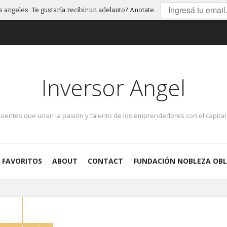
 angeles. Te gustaría recibir un adelanto? Anotate.
Inversor Angel
puentes que unan la pasión y talento de los emprendedores con el capital 
FAVORITOS
ABOUT
CONTACT
FUNDACIÓN NOBLEZA OBL