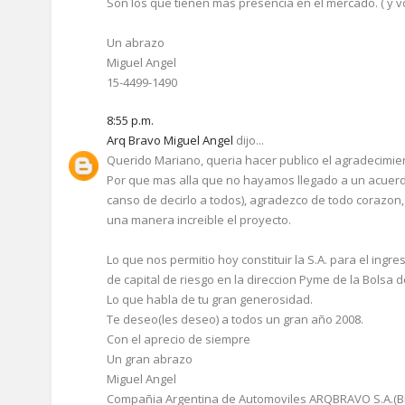
Son los que tienen mas presencia en el mercado. ( y 
Un abrazo
Miguel Angel
15-4499-1490
8:55 p.m.
Arq Bravo Miguel Angel
dijo...
Querido Mariano, queria hacer publico el agradecimien
Por que mas alla que no hayamos llegado a un acuerd
canso de decirlo a todos), agradezco de todo corazon,
una manera increible el proyecto.
Lo que nos permitio hoy constituir la S.A. para el in
de capital de riesgo en la direccion Pyme de la Bolsa 
Lo que habla de tu gran generosidad.
Te deseo(les deseo) a todos un gran año 2008.
Con el aprecio de siempre
Un gran abrazo
Miguel Angel
Compañia Argentina de Automoviles ARQBRAVO S.A.(