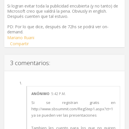
Si logran evitar toda la publicidad encubierta (y no tanto) de
Microsoft creo que valdrá la pena. Obviusly in english.
Después cuenten que tal estuvo.
PD: Por lo que dice, después de 72hs se podrá ver on-
demand.
Mariano Ruani
Compartir
3 comentarios:
ANÓNIMO
5:42 P.M.
Si se registran gratis en
http://www.sbsummit.com/RegStep1.aspx?ct=1
ya se pueden ver las presentaciones
Tambien les cuento para los que no quiren