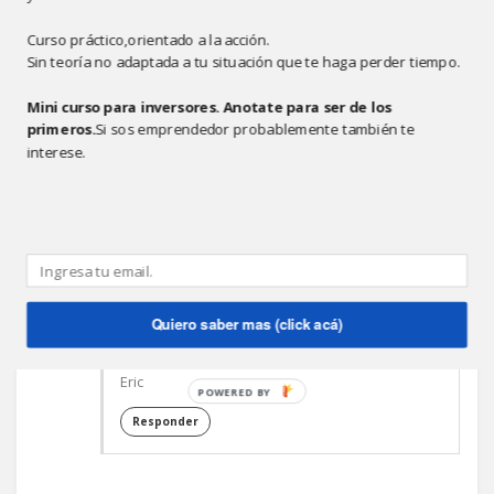
Responder
Curso práctico,orientado a la acción.
Sin teoría no adaptada a tu situación que te haga perder tiempo.
Mini curso para inversores. Anotate para ser de los
primeros.
Si sos emprendedor probablemente también te
ANÓNIMO
6:19 P.M.
interese.
Porque creo que siempre hay que aprovechar
lo que otro ya hizo, el camino que ya caminó...
Aca les dejo el link directo para ver el video de
G.Kawasaki en SMsummit conference
http://sbsummit.origindigital.net/public/2007031
9_a/100k_3.html
Quiero saber mas (click acá)
Saludos
Eric
POWERED BY
Responder