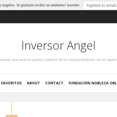
 angeles. Te gustaría recibir un adelanto? Anotate.
Inversor Angel
puentes que unan la pasión y talento de los emprendedores con el capital 
FAVORITOS
ABOUT
CONTACT
FUNDACIÓN NOBLEZA OBL