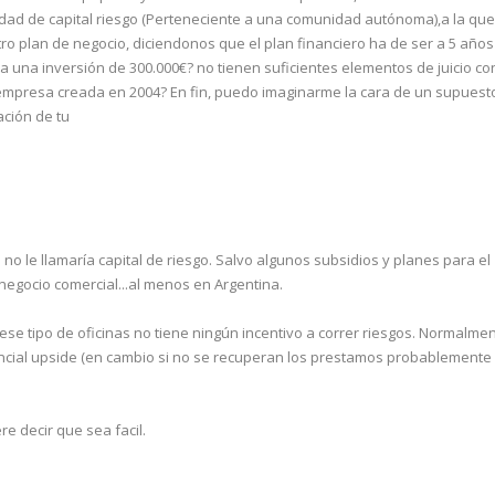
edad de capital riesgo (Perteneciente a una comunidad autónoma),a la que
o plan de negocio, diciendonos que el plan financiero ha de ser a 5 años
 una inversión de 300.000€? no tienen suficientes elementos de juicio co
la empresa creada en 2004? En fin, puedo imaginarme la cara de un supuest
ación de tu
no le llamaría capital de riesgo. Salvo algunos subsidios y planes para el
negocio comercial...al menos en Argentina.
ese tipo de oficinas no tiene ningún incentivo a correr riesgos. Normalme
encial upside (en cambio si no se recuperan los prestamos probablemente
re decir que sea facil.