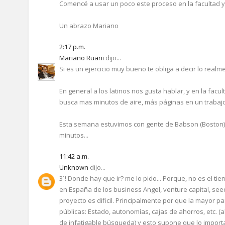
Comencé a usar un poco este proceso en la facultad y 
Un abrazo Mariano
2:17 p.m.
Mariano Ruani
dijo...
Si es un ejercicio muy bueno te obliga a decir lo real
En general a los latinos nos gusta hablar, y en la fac
busca mas minutos de aire, más páginas en un trabajo 
Esta semana estuvimos con gente de Babson (Boston),
minutos...
11:42 a.m.
Unknown
dijo...
3´! Donde hay que ir? me lo pido... Porque, no es el ti
en España de los business Angel, venture capital, seed
proyecto es dificil. Principalmente por que la mayor p
públicas: Estado, autonomías, cajas de ahorros, etc. (a
de infatigable búsqueda) y esto supone que lo importa