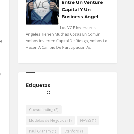
Entre Un Venture
Capital Y Un
Business Angel
Los VC E Inversores
Ángeles Tienen Muchas Cosas En Común:
Ambos Invierten Capital De Riesgo, Ambos Lo
e.
Hacen A Cambio De Participación Ac...
3
Etiquetas
Crowdfunding
(2)
Modelos de Negocios
(1)
NAVES
(1)
s
Paul Graham
(1)
Stanford
(1)