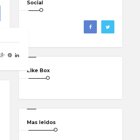
Social
Like Box
Mas leidos