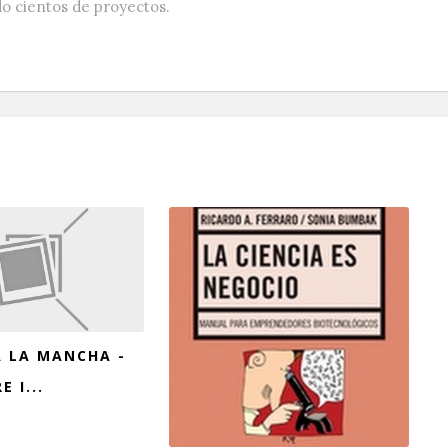
do cientos de proyectos.
 LA MANCHA -
E I...