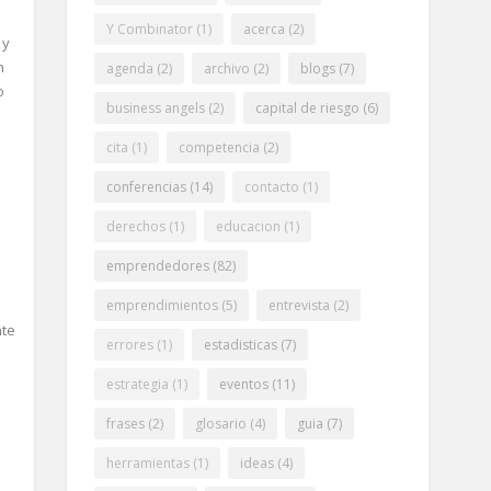
Y Combinator
(1)
acerca
(2)
 y
n
agenda
(2)
archivo
(2)
blogs
(7)
o
business angels
(2)
capital de riesgo
(6)
cita
(1)
competencia
(2)
conferencias
(14)
contacto
(1)
derechos
(1)
educacion
(1)
emprendedores
(82)
emprendimientos
(5)
entrevista
(2)
nte
errores
(1)
estadisticas
(7)
estrategia
(1)
eventos
(11)
frases
(2)
glosario
(4)
guia
(7)
herramientas
(1)
ideas
(4)