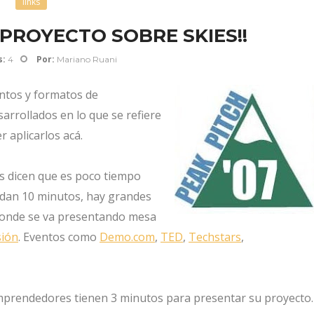
links
PROYECTO SOBRE SKIES!!
s:
Por:
4
Mariano Ruani
entos y formatos de
arrollados en lo que se refiere
r aplicarlos acá.
s dicen que es poco tiempo
 dan 10 minutos, hay grandes
 donde se va presentando mesa
sión
. Eventos como
Demo.com
,
TED
,
Techstars
,
mprendedores tienen 3 minutos para presentar su proyecto.