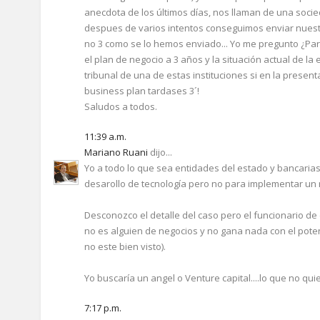
anecdota de los últimos días, nos llaman de una soci
despues de varios intentos conseguimos enviar nuestr
no 3 como se lo hemos enviado... Yo me pregunto ¿Para
el plan de negocio a 3 años y la situación actual de 
tribunal de una de estas instituciones si en la present
business plan tardases 3´!
Saludos a todos.
11:39 a.m.
Mariano Ruani
dijo...
Yo a todo lo que sea entidades del estado y bancarias 
desarollo de tecnología pero no para implementar un 
Desconozco el detalle del caso pero el funcionario de 
no es alguien de negocios y no gana nada con el pot
no este bien visto).
Yo buscaría un angel o Venture capital....lo que no quie
7:17 p.m.