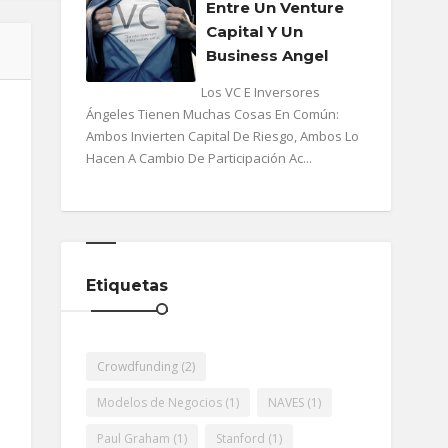
Entre Un Venture
Capital Y Un
Business Angel
Los VC E Inversores
Ángeles Tienen Muchas Cosas En Común:
Ambos Invierten Capital De Riesgo, Ambos Lo
Hacen A Cambio De Participación Ac...
Etiquetas
Crowdfunding
(2)
Modelos de Negocios
(1)
NAVES
(1)
Paul Graham
(1)
Stanford
(1)