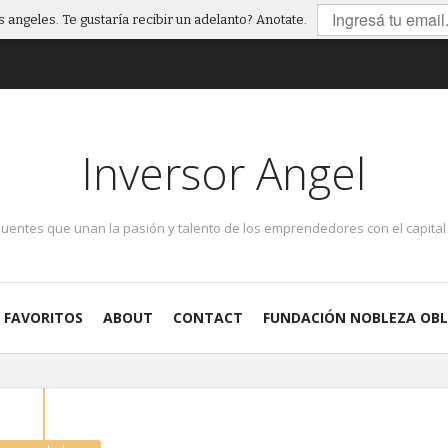
 angeles. Te gustaría recibir un adelanto? Anotate.
Inversor Angel
puentes que unan la pasión y talento de los emprendedores con el capital 
FAVORITOS
ABOUT
CONTACT
FUNDACIÓN NOBLEZA OBL