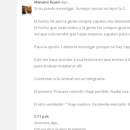
Mariano Ruani
dijo...
Si no puedo investigar...la mejor opcion es lejos la 2.
El hecho de que la gente compre zapatos me demuest
El hecho que sean malos y la gente los compre igual 
Así que solo tendré que hacer mejores zapatos para s
Para la opción 1 debería investigar porque no hay z
Esto me hace acordar a esa historia en que envían a 
para evaluar instalarse allí.
Contestan a la central con un telegrama.
El primero:"Fracaso rotundo. Viaje perdido. Nadie usa
El otro vendedor: " Viaje exitoso. Excelente mercado. 
5:11 p.m.
Anónimo dijo...
Estuvo muy bueno el ejemplo.