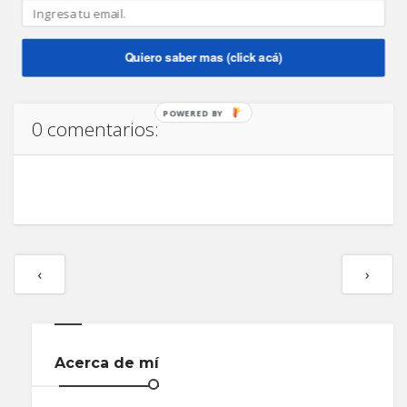
Cronograma NAVES 2012
Mariano Ruani
Quiero saber mas (click acá)
Compartir
POWERED BY
0 comentarios:
‹
›
Acerca de mí