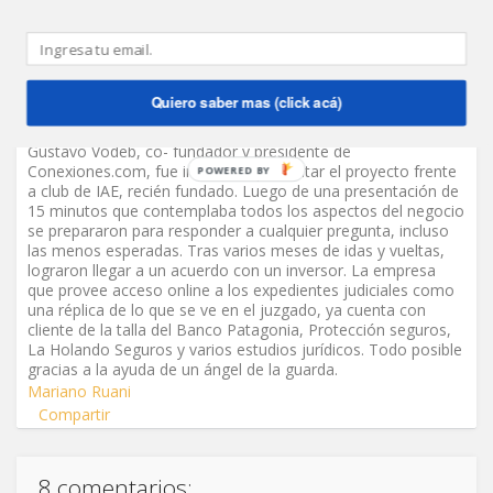
demasiadas pretensiones respecto a salidas de la sociedad o
valuaciones a futuro, consiguieron la entrada de un inversor.
“En definitiva, muy bien, para una empresa que recién
empresa y que no desea hipotecar un futuro incierto”,
reflexiona Montefeltro.
Quiero saber mas (click acá)
Como finalistas de la competencia Naves en el año 2004,
Gustavo Vodeb, co- fundador y presidente de
Conexiones.com, fue invitado a presentar el proyecto frente
a club de IAE, recién fundado. Luego de una presentación de
15 minutos que contemplaba todos los aspectos del negocio
se prepararon para responder a cualquier pregunta, incluso
las menos esperadas. Tras varios meses de idas y vueltas,
lograron llegar a un acuerdo con un inversor. La empresa
que provee acceso online a los expedientes judiciales como
una réplica de lo que se ve en el juzgado, ya cuenta con
cliente de la talla del Banco Patagonia, Protección seguros,
La Holando Seguros y varios estudios jurídicos. Todo posible
gracias a la ayuda de un ángel de la guarda.
Mariano Ruani
Compartir
8 comentarios: