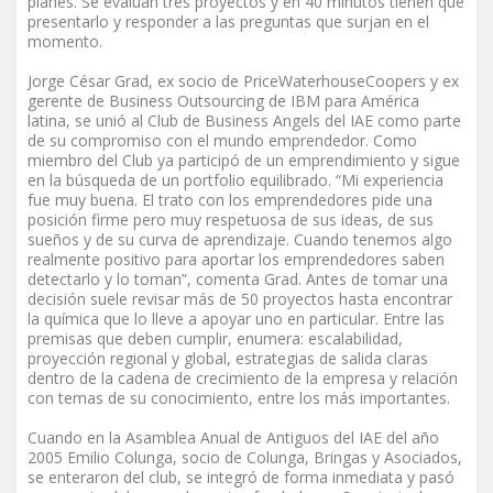
planes. Se evalúan tres proyectos y en 40 minutos tienen que
presentarlo y responder a las preguntas que surjan en el
momento.
Jorge César Grad, ex socio de PriceWaterhouseCoopers y ex
gerente de Business Outsourcing de IBM para América
latina, se unió al Club de Business Angels del IAE como parte
de su compromiso con el mundo emprendedor. Como
miembro del Club ya participó de un emprendimiento y sigue
en la búsqueda de un portfolio equilibrado. “Mi experiencia
fue muy buena. El trato con los emprendedores pide una
posición firme pero muy respetuosa de sus ideas, de sus
sueños y de su curva de aprendizaje. Cuando tenemos algo
realmente positivo para aportar los emprendedores saben
detectarlo y lo toman”, comenta Grad. Antes de tomar una
decisión suele revisar más de 50 proyectos hasta encontrar
la química que lo lleve a apoyar uno en particular. Entre las
premisas que deben cumplir, enumera: escalabilidad,
proyección regional y global, estrategias de salida claras
dentro de la cadena de crecimiento de la empresa y relación
con temas de su conocimiento, entre los más importantes.
Cuando en la Asamblea Anual de Antiguos del IAE del año
2005 Emilio Colunga, socio de Colunga, Bringas y Asociados,
se enteraron del club, se integró de forma inmediata y pasó