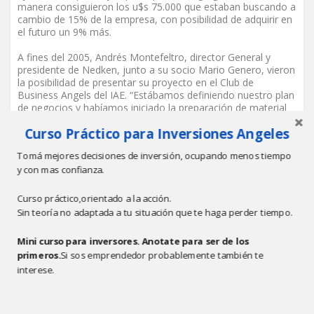
manera consiguieron los u$s 75.000 que estaban buscando a
cambio de 15% de la empresa, con posibilidad de adquirir en
el futuro un 9% más.
A fines del 2005, Andrés Montefeltro, director General y
presidente de Nedken, junto a su socio Mario Genero, vieron
la posibilidad de presentar su proyecto en el Club de
Business Angels del IAE. “Estábamos definiendo nuestro plan
de negocios y habíamos iniciado la preparación de material
en septiembre del 2005, para buscar inversores de tipo Seed
Curso Práctico para Inversiones Angeles
Capital o Friends and Families”, afirma Montefeltro. La
experiencia en presentaciones frente grupos de personas
Tomá mejores decisiones de inversión, ocupando menos tiempo
ayudó en el momento y una característica que les llamó la
y con mas confianza.
atención fue el interés que presentaron muchos de los
participantes, a pesar del tema altamente tecnológico de la
empresa.
Curso práctico,orientado a la acción.
Sin teoría no adaptada a tu situación que te haga perder tiempo.
El plan requería de una inversión de u$s 500.000 para esa
fase inicial de lanzamiento del proyecto. “En estas primeras
Mini curso para inversores. Anotate para ser de los
etapas el componente humano y la confianza son claves,
primeros.
Si sos emprendedor probablemente también te
porque la posibilidad de desviarse del plan de negocios es
interese.
muy alta, ya que está todo el camino por recorrer, y más en
un compañía con seis meses de vida”, destaca. Finalmente,
con una participación minoritaria, interés en contribuir desde
el directorio al soporte de la gestión del negocio y sin