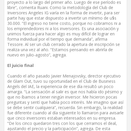
proyecto a lo largo del primer año. Luego de ese período es
libre”, comenta Ruani. Como la metodología del Club de
Inversores Angeles IG varía en la forma de invertir, para ser
parte hay que estar dispuesto a invertir un mínimo de u$s
30.000. “El ingreso no tiene costo, porque no cobramos ni a
los emprendedores ni a los inversores. Es una asociación y
unimos fuerza para hacer algo es muy difícil de lograr en
forma individual por el tiempo que demanda”, afirma
Tessore. Al ser un club cerrado la apertura de inscripción se
realiza una vez al año. “Estamos pensando en abrirla de
nuevo en julio-agosto”, agrega.
El juicio final
Cuando el año pasado Javier Menajovsky, director ejecutivo
de Glam Out, tuvo su oportunidad en el Club de Business
Angels del IAE, la experiencia de ese día resultó un poco
amarga. “La sensación al salir es que nos había ido pésimo y
que no íbamos a tener ningún inversor. Me hicieron pocas
preguntas y sentí que había poco interés. Me imagino que así
se debe sentir cualquiera”, recuerda. Sin embargo, la realidad
fue diferente cuando al día siguiente lo llamaron para avisarle
que cinco inversores estaban interesados en su empresa.
“De los cinco quedaron tres con los que cerramos el deal,
ajustando el precio y la participación”, agrega. De esta