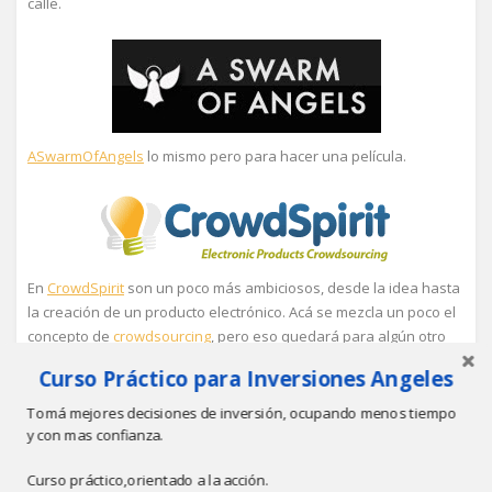
calle.
ASwarmOfAngels
lo mismo pero para hacer una película.
En
CrowdSpirit
son un poco más ambiciosos, desde la idea hasta
la creación de un producto electrónico. Acá se mezcla un poco el
concepto de
crowdsourcing
, pero eso quedará para algún otro
post.
Curso Práctico para Inversiones Angeles
Acá un artículo muy interesante del concepto general
.
Tomá mejores decisiones de inversión, ocupando menos tiempo
y con mas confianza.
Así podría haber muchas aplicaciones del modelo.
Curso práctico,orientado a la acción.