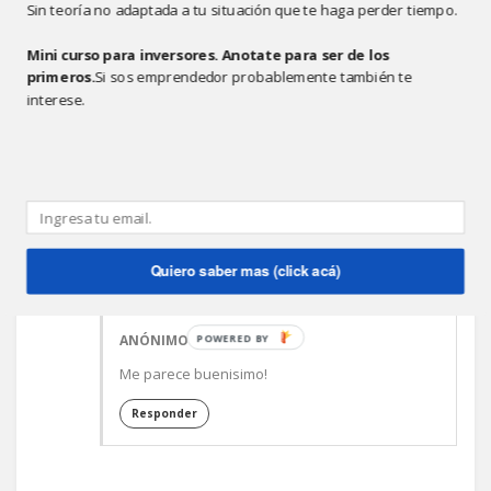
Incluso se podría aplicar para financiar nuevos
Sin teoría no adaptada a tu situación que te haga perder tiempo.
emprendimientos, algo así como un Crowd of Angels!!!…
Mini curso para inversores. Anotate para ser de los
¿estarían dispuestos a invertir? ¿sería interesante,
primeros.
Si sos emprendedor probablemente también te
no?…:-)
interese.
Mariano Ruani
Compartir
2 comentarios:
Quiero saber mas (click acá)
ANÓNIMO
5:34 P.M.
POWERED BY
Me parece buenisimo!
Responder