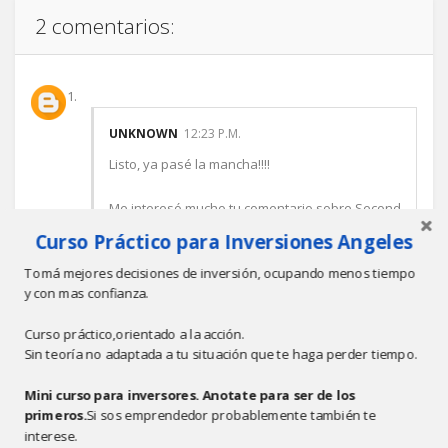
2 comentarios:
UNKNOWN
12:23 P.M.
Listo, ya pasé la mancha!!!!
Me interesó mucho tu comentario sobre Second
Life, yo tengo unas cuantas ideas de negocios
Curso Práctico para Inversiones Angeles
allí, pero lo más importante es que ahora que
Tomá mejores decisiones de inversión, ocupando menos tiempo
abrieron parte del código, creo que se pueden
y con mas confianza.
hacer cosas más interesantes y rentables.
Curso práctico,orientado a la acción.
Eso si, ojo que al parecer Google está
Sin teoría no adaptada a tu situación que te haga perder tiempo.
desarrollando una idea similar y creo que
basado en Google Maps!!!
Mini curso para inversores. Anotate para ser de los
primeros.
Si sos emprendedor probablemente también te
También la Playstation 3 tiene un mundo virtual
interese.