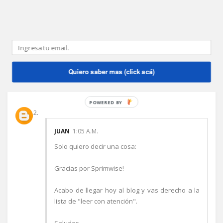
para todos sus usuarios, al parecer es una
moda importante. Agradecidas las marcas de
tener un nuevo medio donde darse a conocer.
Un abrazo y cuando quieras charlamos del
tema.
Quiero saber mas (click acá)
Responder
POWERED BY
JUAN
1:05 A.M.
Solo quiero decir una cosa:
Gracias por Sprimwise!
Acabo de llegar hoy al blog y vas derecho a la
lista de "leer con atención".