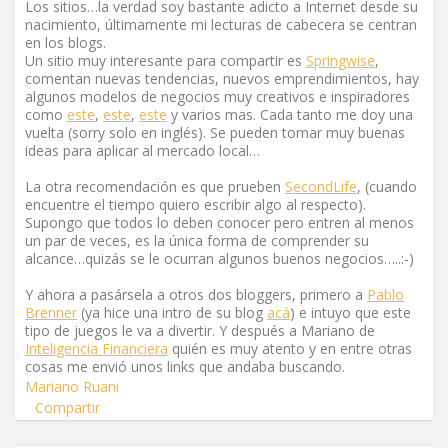
Los sitios…la verdad soy bastante adicto a Internet desde su
nacimiento, últimamente mi lecturas de cabecera se centran
en los blogs.
Un sitio muy interesante para compartir es
Springwise
,
comentan nuevas tendencias, nuevos emprendimientos, hay
algunos modelos de negocios muy creativos e inspiradores
como
este
,
este
,
este
y varios mas. Cada tanto me doy una
vuelta (sorry solo en inglés). Se pueden tomar muy buenas
ideas para aplicar al mercado local…
La otra recomendación es que prueben
SecondLife
, (cuando
encuentre el tiempo quiero escribir algo al respecto).
Supongo que todos lo deben conocer pero entren al menos
un par de veces, es la única forma de comprender su
alcance…quizás se le ocurran algunos buenos negocios…..:-)
Y ahora a pasársela a otros dos bloggers, primero a
Pablo
Brenner
(ya hice una intro de su blog
acá
) e intuyo que este
tipo de juegos le va a divertir. Y después a Mariano de
Inteligencia Financiera
quién es muy atento y en entre otras
cosas me envió unos links que andaba buscando.
Mariano Ruani
Compartir