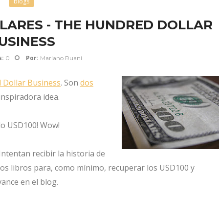
blogs
ÓLARES - THE HUNDRED DOLLAR
USINESS
s:
Por:
0
Mariano Ruani
 Dollar Business
. Son
dos
nspiradora idea.
olo USD100! Wow!
 Intentan recibir la historia de
los libros para, como mínimo, recuperar los USD100 y
ance en el blog.