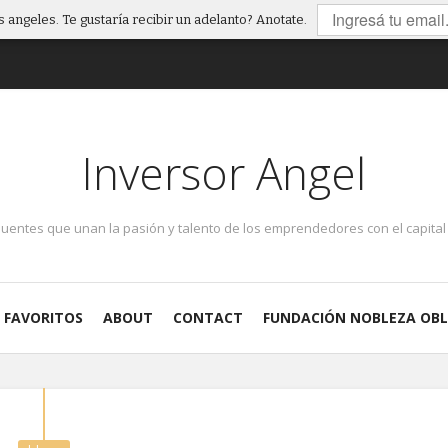
 angeles. Te gustaría recibir un adelanto? Anotate.
Inversor Angel
puentes que unan la pasión y talento de los emprendedores con el capital 
FAVORITOS
ABOUT
CONTACT
FUNDACIÓN NOBLEZA OBL