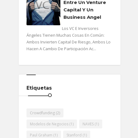
Entre Un Venture
Capital Y Un
Business Angel
Los VC E Inversores
Ángeles Tienen Muchas Cosas En Común:
Ambos Invierten Capital De Riesgo, Ambos Lo
Hacen A Cambio De Participación Ac...
Etiquetas
Crowdfunding
(2)
Modelos de Negocios
(1)
NAVES
(1)
Paul Graham
(1)
Stanford
(1)